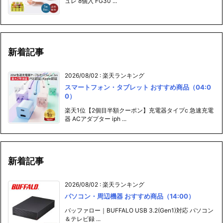
ュレ 8個入 FG30 ...
新着記事
2026/08/02
:
楽天ランキング
スマートフォン・タブレット おすすめ商品（04:0
0）
楽天1位【2個目半額クーポン】充電器タイプc 急速充電
器 ACアダプター iph ...
新着記事
2026/08/02
:
楽天ランキング
パソコン・周辺機器 おすすめ商品（14:00）
バッファロー｜BUFFALO USB 3.2(Gen1)対応 パソコン
＆テレビ録 ...