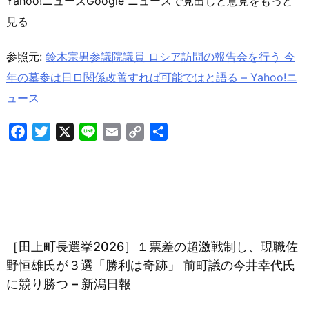
Yahoo!ニュースGoogle ニュースで見出しと意見をもっと
見る
参照元:
鈴木宗男参議院議員 ロシア訪問の報告会を行う 今
年の墓参は日ロ関係改善すれば可能ではと語る – Yahoo!ニ
ュース
Facebook
Twitter
X
Line
Email
Copy
共
Link
有
［田上町長選挙2026］１票差の超激戦制し、現職佐
野恒雄氏が３選「勝利は奇跡」 前町議の今井幸代氏
に競り勝つ – 新潟日報