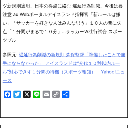
ツ新規則適用、日本の得点に絡む 遅延行為削減、今後は要
注意 au Webポータルアイスランド指揮官「新ルールは嫌
い」「サッカーを好きな人はみんな思う」１０人の間に失
点「１分間がまるで１０分」…サッカーＷ壮行試合 スポー
ツブル
参照元:
遅延行為削減の新規則 森保監督「準備したことで痛
手にならなかった」 アイスランドは“交代１０秒以内ルー
ル”対応できず１分間の待機（スポーツ報知） – Yahoo!ニュ
ース
Facebook
Twitter
X
Line
Email
Copy
共
Link
有