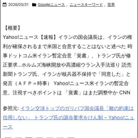

2026/05/31

Googleニュース
,
ニュースキーワード
,
世界
【概要】
Yahoo!ニュース【速報】イランの国会議長は、イランの権
利が確保されるまで米国と合意することはないと述べた 時
事ドットコム米イラン暫定合意「覚書」、トランプ氏が修
正要求…ホルムズ海峡開放や高濃縮ウラン入手法巡り 読売
新聞トランプ氏、イランが核兵器不保持で「同意した」と
発言（ＡＦＰ＝時事） Yahoo!ニュース米イランの暫定合
意、注視すべきポイントは 「覚書」はまだ調整中か CNN
参照元:
イラン交渉トップのガリバフ国会議長「敵の約束は
信用しない」 トランプ氏の譲歩要求をけん制 – Yahoo!ニュ
ース