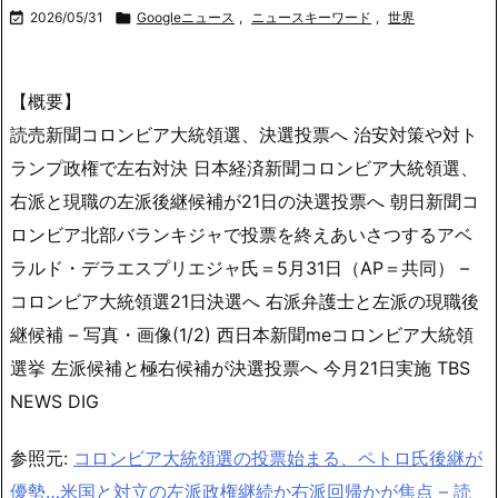

2026/05/31

Googleニュース
,
ニュースキーワード
,
世界
【概要】
読売新聞コロンビア大統領選、決選投票へ 治安対策や対ト
ランプ政権で左右対決 日本経済新聞コロンビア大統領選、
右派と現職の左派後継候補が21日の決選投票へ 朝日新聞コ
ロンビア北部バランキジャで投票を終えあいさつするアベ
ラルド・デラエスプリエジャ氏＝5月31日（AP＝共同） –
コロンビア大統領選21日決選へ 右派弁護士と左派の現職後
継候補 – 写真・画像(1/2) 西日本新聞meコロンビア大統領
選挙 左派候補と極右候補が決選投票へ 今月21日実施 TBS
NEWS DIG
参照元:
コロンビア大統領選の投票始まる、ペトロ氏後継が
優勢…米国と対立の左派政権継続か右派回帰かが焦点 – 読