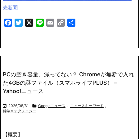
売新聞
Facebook
Twitter
X
Line
Email
Copy
共
Link
有
PCの空き容量、減ってない？ Chromeが無断で入れ
た4GBの謎ファイル（スマホライフPLUS） –
Yahoo!ニュース

2026/05/31

Googleニュース
,
ニュースキーワード
,
科学＆テクノロジー
【概要】