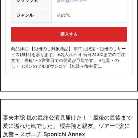
ショップ名
資生堂パーラー
ジャンル
その他
購入する
商品詳細 【短冊のし対象商品】 御中元限定・短冊のしサー
ビス(無料)を承ります。※名入れ不可 当日24:00までのご注
文で、最短1～2営業日での発送が可能です。 ※包装・の
し・リボンのプルダウンにて【包装＋御中元(…
妻夫木聡 嵐の最終公演見届けた！「最後の最後まで
愛に溢れた嵐でした」 櫻井翔と親友、ツアーT姿に
反響 – スポニチ Sponichi Annex