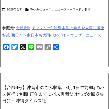

2026/05/31

Googleニュース
,
ニュースキーワード
,
日本
参照元:
台風6号(チャンミー) 沖縄本島は暴風や大雨に厳重
警戒 西日本〜東日本も大雨のおそれ – ウェザーニュース
Facebook
Twitter
X
Line
Email
Copy
共
Link
有
【台風6号】沖縄市のごみ収集、6月1日午前8時のバ
ス運行で判断 正午までにバス再開なければ次回収集
日に – 沖縄タイムス社