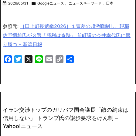

2026/05/31

Googleニュース
,
ニュースキーワード
,
日本
参照元:
［田上町長選挙2026］１票差の超激戦制し、現職
佐野恒雄氏が３選「勝利は奇跡」 前町議の今井幸代氏に競
り勝つ – 新潟日報
Facebook
Twitter
X
Line
Email
Copy
共
Link
有
イラン交渉トップのガリバフ国会議長「敵の約束は
信用しない」 トランプ氏の譲歩要求をけん制 –
Yahoo!ニュース