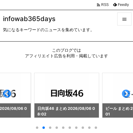

Feedly
RSS
infowab365days

気になるキーワードのニュースを集めています。

メニュ

このブログでは
サイド
アフィリエイト広告を利用・掲載しています

前へ

次へ

検索
026/08/06 0
日向坂46 まとめ 2026/08/06 0
ビール まとめ 20
8:02
01