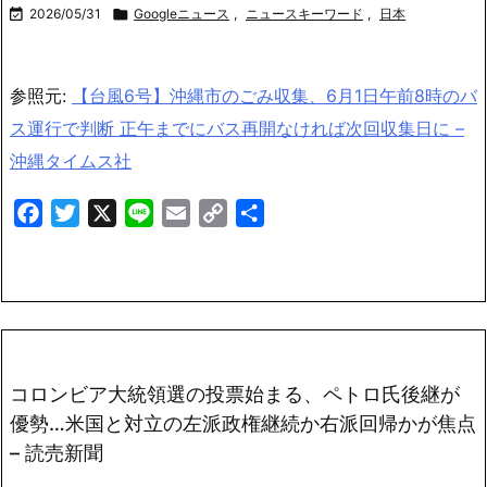

2026/05/31

Googleニュース
,
ニュースキーワード
,
日本
参照元:
【台風6号】沖縄市のごみ収集、6月1日午前8時のバ
ス運行で判断 正午までにバス再開なければ次回収集日に –
沖縄タイムス社
Facebook
Twitter
X
Line
Email
Copy
共
Link
有
コロンビア大統領選の投票始まる、ペトロ氏後継が
優勢…米国と対立の左派政権継続か右派回帰かが焦点
– 読売新聞