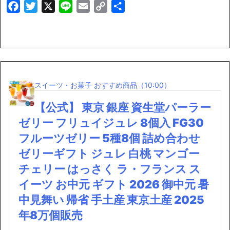
Facebook
Twitter
X
Line
Email
Copy
共
Link
有
スイーツ・お菓子 おすすめ商品（10:00）
【公式】 東京 銀座 資生堂パーラー
ゼリー フリュイジュレ 8個入 FG30
フルーツゼリー 5種8個 詰め合わせ
ゼリーギフト ジュレ 白桃 マンゴー
チェリー はっさく ラ・フランス ス
イーツ お中元 ギフト 2026 御中元 暑
中見舞い 帰省 手土産 東京土産 2025
年8万個販売