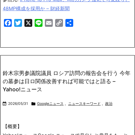
48MP構成を採用か – 財経新聞
Facebook
Twitter
X
Line
Email
Copy
共
Link
有
鈴木宗男参議院議員 ロシア訪問の報告会を行う 今年
の墓参は日ロ関係改善すれば可能ではと語る –
Yahoo!ニュース

2026/05/31

Googleニュース
,
ニュースキーワード
,
政治
【概要】