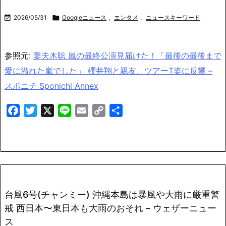

2026/05/31

Googleニュース
,
エンタメ
,
ニュースキーワード
参照元:
妻夫木聡 嵐の最終公演見届けた！「最後の最後まで
愛に溢れた嵐でした」 櫻井翔と親友、ツアーT姿に反響 –
スポニチ Sponichi Annex
Facebook
Twitter
X
Line
Email
Copy
共
Link
有
台風6号(チャンミー) 沖縄本島は暴風や大雨に厳重警
戒 西日本〜東日本も大雨のおそれ – ウェザーニュー
ス