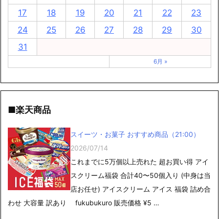
17
18
19
20
21
22
23
24
25
26
27
28
29
30
31
6月 »
■楽天商品
スイーツ・お菓子 おすすめ商品（21:00）
2026/07/14
これまでに5万個以上売れた 超お買い得 アイ
スクリーム福袋 合計40〜50個入り (中身は当
店お任せ) アイスクリーム アイス 福袋 詰め合
わせ 大容量 訳あり fukubukuro 販売価格 ¥5 …