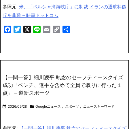
参照元:
米、「ペルシャ湾海峡庁」に制裁 イランの通航料徴
収を非難 – 時事ドットコム
Facebook
Twitter
X
Line
Email
Copy
共
Link
有
【一問一答】細川凌平 執念のセーフティースクイズ
成功「ベンチ、選手を含めて全員で取りに行った１
点」 – 道新スポーツ

2026/05/28

Googleニュース
,
スポーツ
,
ニュースキーワード
参照元:
【一問一答】細川凌平 執念のセーフティースクイズ