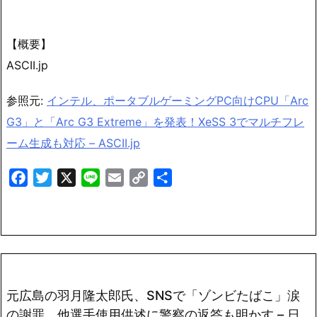
【概要】
ASCII.jp
参照元:
インテル、ポータブルゲーミングPC向けCPU「Arc
G3」と「Arc G3 Extreme」を発表！XeSS 3でマルチフレ
ーム生成も対応 – ASCII.jp
Facebook
Twitter
X
Line
Email
Copy
共
Link
有
元広島の羽月隆太郎氏、SNSで「ゾンビたばこ」涙
の謝罪 他選手使用供述に警察の返答も明かす – 日