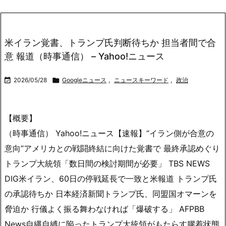
米イラン覚書、トランプ氏判断待ちか 担当者間で合
意 報道（時事通信） – Yahoo!ニュース

2026/05/28

Googleニュース
,
ニュースキーワード
,
政治
【概要】
（時事通信） Yahoo!ニュース【速報】“イラン側が合意の
意向”アメリカとの戦闘終結に向けた覚書で 最終承認めぐり
トランプ大統領「数日間の検討期間が必要」 TBS NEWS
DIG米イラン、60日の停戦延長で一致と米報道 トランプ氏
の承認待ちか 日本経済新聞トランプ氏、同盟国オマーンを
脅迫か 行儀よく振る舞わなければ「爆破する」 AFPBB
News自縄自縛に陥ったトランプ大統領がもたらす膠着状態