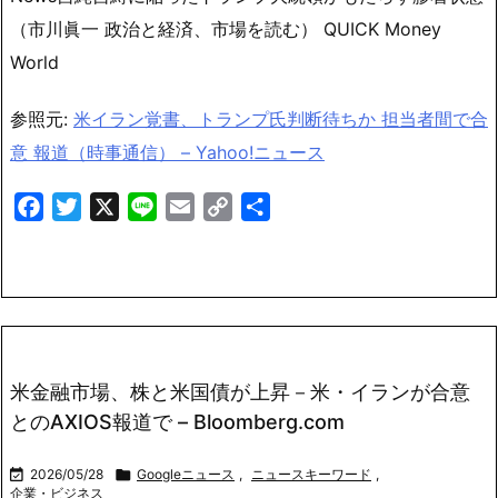
（市川眞一 政治と経済、市場を読む） QUICK Money
World
参照元:
米イラン覚書、トランプ氏判断待ちか 担当者間で合
意 報道（時事通信） – Yahoo!ニュース
Facebook
Twitter
X
Line
Email
Copy
共
Link
有
米金融市場、株と米国債が上昇－米・イランが合意
とのAXIOS報道で – Bloomberg.com

2026/05/28

Googleニュース
,
ニュースキーワード
,
企業・ビジネス