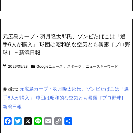
元広島カープ・羽月隆太郎氏、ゾンビたばこは「選
手6人が購入」 球団は昭和的な空気とも暴露［プロ野
球］ – 新潟日報

2026/05/28

Googleニュース
,
スポーツ
,
ニュースキーワード
参照元:
元広島カープ・羽月隆太郎氏、ゾンビたばこは「選
手6人が購入」 球団は昭和的な空気とも暴露［プロ野球］ –
新潟日報
Facebook
Twitter
X
Line
Email
Copy
共
Link
有