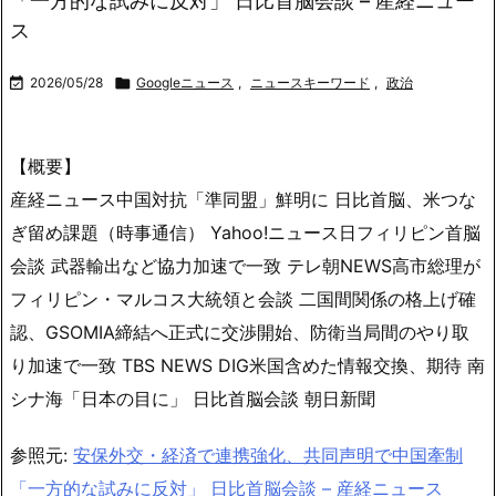
「一方的な試みに反対」 日比首脳会談 – 産経ニュー
ス

2026/05/28

Googleニュース
,
ニュースキーワード
,
政治
【概要】
産経ニュース中国対抗「準同盟」鮮明に 日比首脳、米つな
ぎ留め課題（時事通信） Yahoo!ニュース日フィリピン首脳
会談 武器輸出など協力加速で一致 テレ朝NEWS高市総理が
フィリピン・マルコス大統領と会談 二国間関係の格上げ確
認、GSOMIA締結へ正式に交渉開始、防衛当局間のやり取
り加速で一致 TBS NEWS DIG米国含めた情報交換、期待 南
シナ海「日本の目に」 日比首脳会談 朝日新聞
参照元:
安保外交・経済で連携強化、共同声明で中国牽制
「一方的な試みに反対」 日比首脳会談 – 産経ニュース