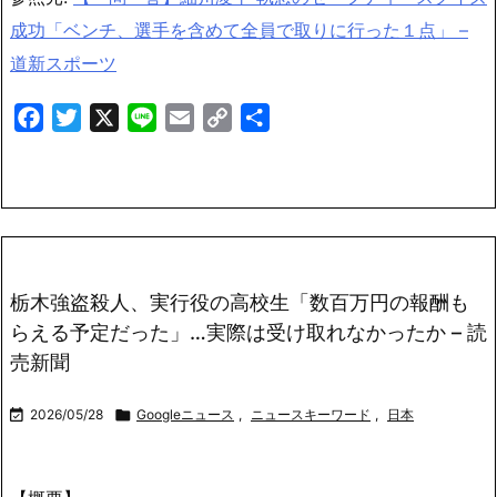
成功「ベンチ、選手を含めて全員で取りに行った１点」 –
道新スポーツ
Facebook
Twitter
X
Line
Email
Copy
共
Link
有
栃木強盗殺人、実行役の高校生「数百万円の報酬も
らえる予定だった」…実際は受け取れなかったか – 読
売新聞

2026/05/28

Googleニュース
,
ニュースキーワード
,
日本