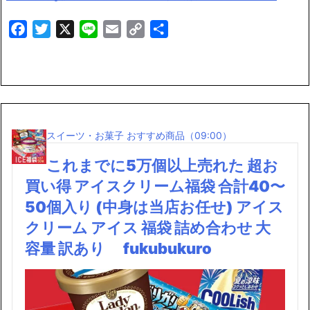
Facebook
Twitter
X
Line
Email
Copy
共
Link
有
スイーツ・お菓子 おすすめ商品（09:00）
これまでに5万個以上売れた 超お
買い得 アイスクリーム福袋 合計40〜
50個入り (中身は当店お任せ) アイス
クリーム アイス 福袋 詰め合わせ 大
容量 訳あり fukubukuro