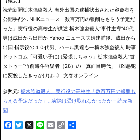
【概要】
読売新聞栃木強盗殺人 海外出国の逮捕状出された容疑者を
公開手配へ NHKニュース「数百万円の報酬をもらう予定だ
った」実行役の高校生が供述 栃木強盗殺人“事件主導”40代
男は成田から出国か Yahoo!ニュース夫婦逮捕後、成田から
出国 指示役の４０代男、バール調達も―栃木強盗殺人 時事
ドットコム「可愛い子には緊張しちゃう」栃木強盗殺人“首
タトゥー”竹前海斗容疑者（28）の「真面目時代」《凶悪犯
に変貌したきっかけは…》 文春オンライン
参照元:
栃木強盗殺人、実行役の高校生「数百万円の報酬も
らえる予定だった」…実際は受け取れなかったか – 読売新
聞
Facebook
Twitter
X
Line
Email
Copy
共
Link
有