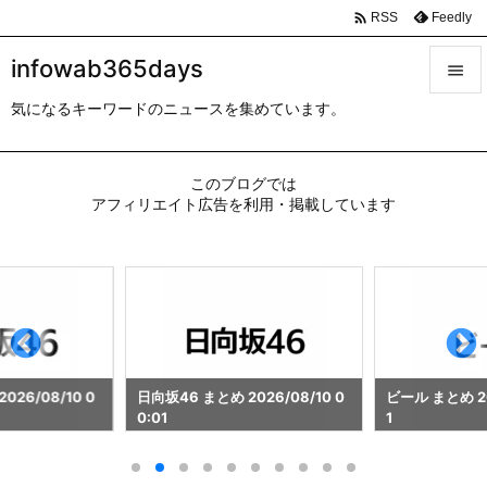

Feedly
RSS
infowab365days

気になるキーワードのニュースを集めています。

メニュ

このブログでは
サイド
アフィリエイト広告を利用・掲載しています

前へ

次へ

検索
026/08/10 0
日向坂46 まとめ 2026/08/10 0
ビール まとめ 202
0:01
1