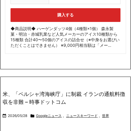
購入する
◆商品説明◆ ハーゲンダッツ4個（4種類×1個） 森永製
菓・明治・赤城乳業など人気メーカーのアイス10種類から
15種類 合計40〜50個のアイスの詰合せ（※中身をお選びい
ただくことはできません） ※9,000円相当額は「メー…
米、「ペルシャ湾海峡庁」に制裁 イランの通航料徴
収を非難 – 時事ドットコム

2026/05/28

Googleニュース
,
ニュースキーワード
,
世界