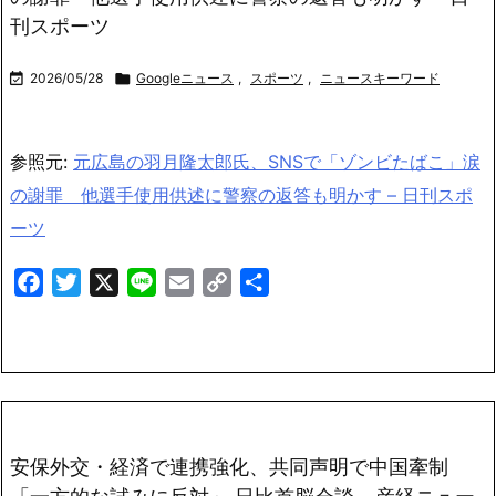
刊スポーツ

2026/05/28

Googleニュース
,
スポーツ
,
ニュースキーワード
参照元:
元広島の羽月隆太郎氏、SNSで「ゾンビたばこ」涙
の謝罪 他選手使用供述に警察の返答も明かす – 日刊スポ
ーツ
Facebook
Twitter
X
Line
Email
Copy
共
Link
有
安保外交・経済で連携強化、共同声明で中国牽制