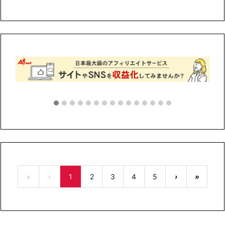
«
‹
1
2
3
4
5
›
»