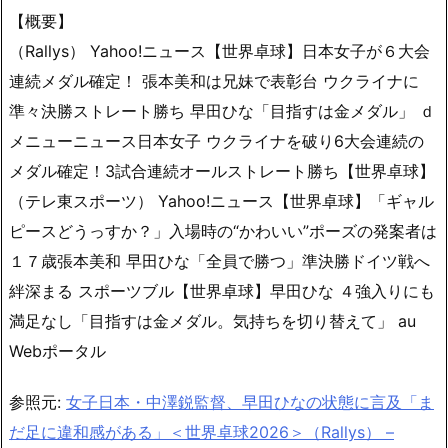
【概要】
（Rallys） Yahoo!ニュース【世界卓球】日本女子が６大会
連続メダル確定！ 張本美和は兄妹で表彰台 ウクライナに
準々決勝ストレート勝ち 早田ひな「目指すは金メダル」 ｄ
メニューニュース日本女子 ウクライナを破り6大会連続の
メダル確定！3試合連続オールストレート勝ち【世界卓球】
（テレ東スポーツ） Yahoo!ニュース【世界卓球】「ギャル
ピースどうっすか？」入場時の“かわいい”ポーズの発案者は
１７歳張本美和 早田ひな「全員で勝つ」準決勝ドイツ戦へ
絆深まる スポーツブル【世界卓球】早田ひな ４強入りにも
満足なし「目指すは金メダル。気持ちを切り替えて」 au
Webポータル
参照元:
女子日本・中澤鋭監督、早田ひなの状態に言及「ま
だ足に違和感がある」＜世界卓球2026＞（Rallys） –