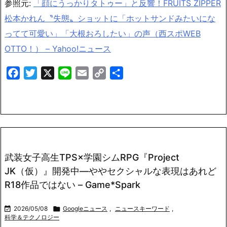
参照元:
「顔にうっかりタトゥー」と反響！FRUITS ZIPPER
松本かれん〝失態〟ショットに「ホットサンドみたいにな
ってて可愛い」「大根おろしたい」の声（西スポWEB
OTTO！） – Yahoo!ニュース
Facebook
Twitter
X
Line
Email
Copy
共
Link
有
武装女子高生TPS×学園シムRPG『Project
JK（仮）』開発中―ややセクシャルな表現はあれど
R18作品ではない – Game*Spark

2026/05/08

Googleニュース
,
ニュースキーワード
,
科学＆テクノロジー