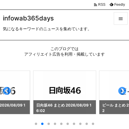

Feedly
RSS
infowab365days

気になるキーワードのニュースを集めています。

メニュ

このブログでは
サイド
アフィリエイト広告を利用・掲載しています

前へ

次へ

検索
026/08/09 1
日向坂46 まとめ 2026/08/09 1
ビール まとめ 202
6:02
2