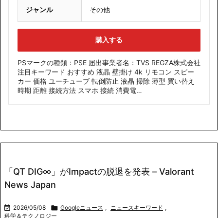
ジャンル
その他
購入する
PSマークの種類：PSE 届出事業者名：TVS REGZA株式会社
注目キーワード おすすめ 液晶 壁掛け 4k リモコン スピー
カー 価格 ユーチューブ 転倒防止 液晶 掃除 薄型 買い替え
時期 距離 接続方法 スマホ 接続 消費電…
「QT DIG∞」がImpactの脱退を発表 – Valorant
News Japan

2026/05/08

Googleニュース
,
ニュースキーワード
,
科学＆テクノロジー