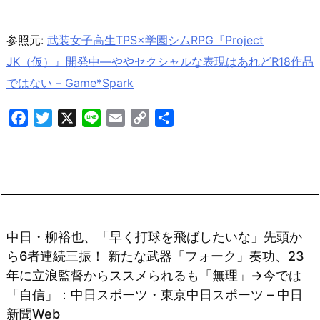
参照元:
武装女子高生TPS×学園シムRPG『Project
JK（仮）』開発中―ややセクシャルな表現はあれどR18作品
ではない – Game*Spark
Facebook
Twitter
X
Line
Email
Copy
共
Link
有
中日・柳裕也、「早く打球を飛ばしたいな」先頭か
ら6者連続三振！ 新たな武器「フォーク」奏功、23
年に立浪監督からススメられるも「無理」→今では
「自信」：中日スポーツ・東京中日スポーツ – 中日
新聞Web