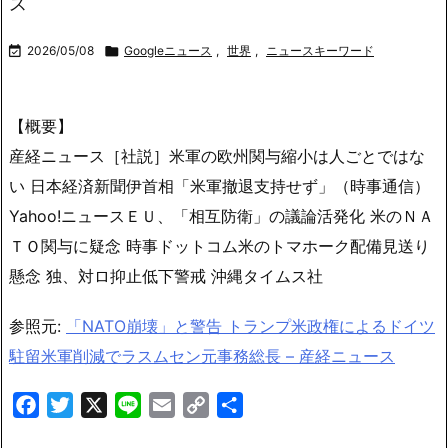
ス

2026/05/08

Googleニュース
,
世界
,
ニュースキーワード
【概要】
産経ニュース［社説］米軍の欧州関与縮小は人ごとではな
い 日本経済新聞伊首相「米軍撤退支持せず」（時事通信）
Yahoo!ニュースＥＵ、「相互防衛」の議論活発化 米のＮＡ
ＴＯ関与に疑念 時事ドットコム米のトマホーク配備見送り
懸念 独、対ロ抑止低下警戒 沖縄タイムス社
参照元:
「NATO崩壊」と警告 トランプ米政権によるドイツ
駐留米軍削減でラスムセン元事務総長 – 産経ニュース
Facebook
Twitter
X
Line
Email
Copy
共
Link
有