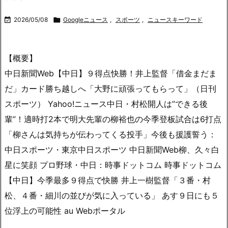

2026/05/08

Googleニュース
,
スポーツ
,
ニュースキーワード
【概要】
中日新聞Web【中日】９得点快勝！井上監督「借金まだま
だ」カード勝ち越しへ「大野に頑張ってもらって」（日刊
スポーツ） Yahoo!ニュース中日・村松開人は”できる後
輩”！適時打2本で明大先輩の柳裕也の今季登板試合は6打点
「柳さんは気持ちが伝わってくる投手」今後も援護誓う：
中日スポーツ・東京中日スポーツ 中日新聞Web柳、久々白
星に笑顔 プロ野球・中日：時事ドットコム 時事ドットコム
【中日】今季最多９得点で快勝 井上一樹監督「３番・村
松、４番・細川の並びが気に入っている」 あす９日にも５
位浮上の可能性 au Webポータル