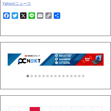
Yahoo!ニュース
Facebook
Twitter
X
Line
Email
Copy
共
Link
有