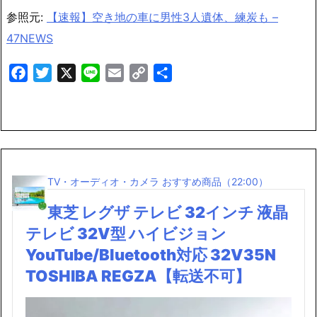
参照元:
【速報】空き地の車に男性3人遺体、練炭も –
47NEWS
Facebook
Twitter
X
Line
Email
Copy
共
Link
有
TV・オーディオ・カメラ おすすめ商品（22:00）
東芝 レグザ テレビ 32インチ 液晶
テレビ 32V型 ハイビジョン
YouTube/Bluetooth対応 32V35N
TOSHIBA REGZA【転送不可】