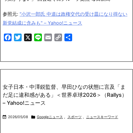
参照元:
"小沢一郎氏 中道は政権交代の受け皿になり得ない
新党結成に含みも" – Yahoo!ニュース
Facebook
Twitter
X
Line
Email
Copy
共
Link
有
女子日本・中澤鋭監督、早田ひなの状態に言及「ま
だ足に違和感がある」＜世界卓球2026＞（Rallys）
– Yahoo!ニュース

2026/05/08

Googleニュース
,
スポーツ
,
ニュースキーワード