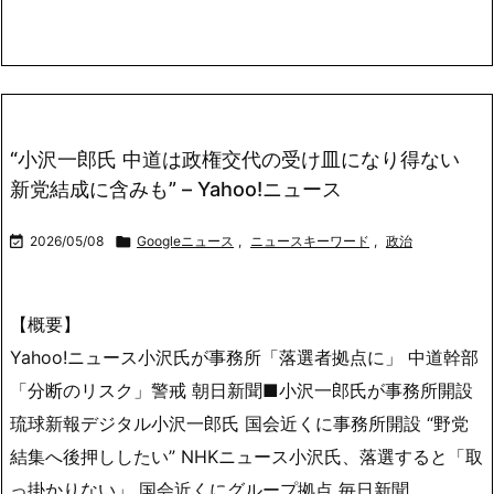
Link
有
“小沢一郎氏 中道は政権交代の受け皿になり得ない
新党結成に含みも” – Yahoo!ニュース

2026/05/08

Googleニュース
,
ニュースキーワード
,
政治
【概要】
Yahoo!ニュース小沢氏が事務所「落選者拠点に」 中道幹部
「分断のリスク」警戒 朝日新聞■小沢一郎氏が事務所開設
琉球新報デジタル小沢一郎氏 国会近くに事務所開設 “野党
結集へ後押ししたい” NHKニュース小沢氏、落選すると「取
っ掛かりない」 国会近くにグループ拠点 毎日新聞