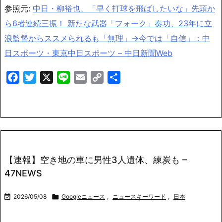
参照元:
中日・柳裕也、「早く打球を飛ばしたいな」先頭か
ら6者連続三振！ 新たな武器「フォーク」奏功、23年に立
浪監督からススメられるも「無理」→今では「自信」：中
日スポーツ・東京中日スポーツ – 中日新聞Web
Facebook
Twitter
X
Line
Email
Copy
共
Link
有
【速報】空き地の車に男性3人遺体、練炭も –
47NEWS

2026/05/08

Googleニュース
,
ニュースキーワード
,
日本