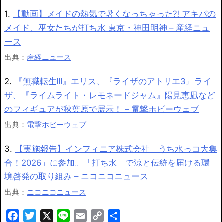
1.
【動画】メイドの熱気で暑くなっちゃった⁈ アキバの
メイド、巫女たちが打ち水 東京・神田明神 – 産経ニュ
ース
出典：
産経ニュース
2.
『無職転生III』エリス、『ライザのアトリエ3』ライ
ザ、『ライムライト・レモネードジャム』陽見恵凪など
のフィギュアが秋葉原で展示！ – 電撃ホビーウェブ
出典：
電撃ホビーウェブ
3.
【実施報告】インフィニア株式会社「うち水っコ大集
合！2026」に参加。「打ち水」で涼と伝統を届ける環
境啓発の取り組み – ニコニコニュース
出典：
ニコニコニュース
Facebook
Twitter
X
Line
Email
Copy
共