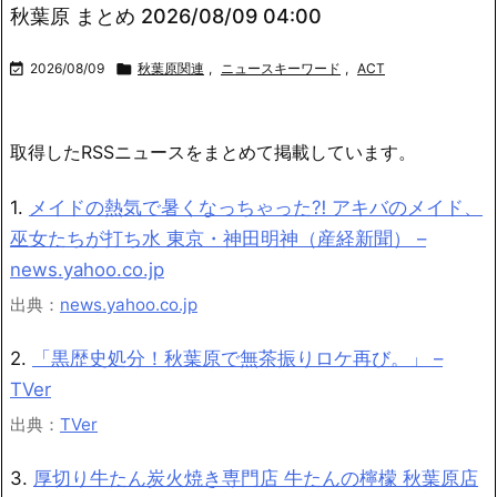
秋葉原 まとめ 2026/08/09 04:00

2026/08/09

秋葉原関連
,
ニュースキーワード
,
ACT
取得したRSSニュースをまとめて掲載しています。
1.
メイドの熱気で暑くなっちゃった⁈ アキバのメイド、
巫女たちが打ち水 東京・神田明神（産経新聞） –
news.yahoo.co.jp
出典：
news.yahoo.co.jp
2.
「黒歴史処分！秋葉原で無茶振りロケ再び。」 –
TVer
出典：
TVer
3.
厚切り牛たん炭火焼き専門店 牛たんの檸檬 秋葉原店