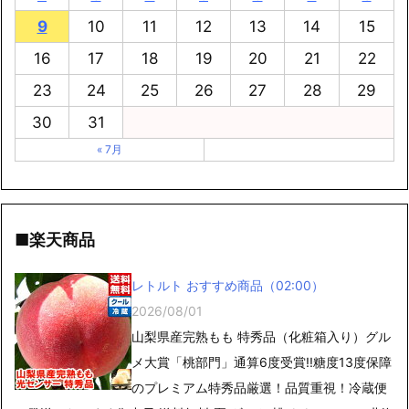
9
10
11
12
13
14
15
16
17
18
19
20
21
22
23
24
25
26
27
28
29
30
31
« 7月
■楽天商品
レトルト おすすめ商品（02:00）
2026/08/01
山梨県産完熟もも 特秀品（化粧箱入り）グル
メ大賞「桃部門」通算6度受賞!!糖度13度保障
のプレミアム特秀品厳選！品質重視！冷蔵便
で発送いたします御中元 送料無料 夏 ギフト 桃 もも フルーツ北海