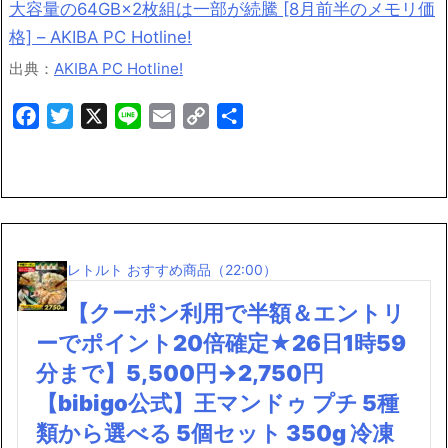
大容量の64GB×2枚組は一部が続騰 [8月前半のメモリ価
格] – AKIBA PC Hotline!
出典：
AKIBA PC Hotline!
Facebook
Twitter
X
Line
Email
Copy
共
Link
有
レトルト おすすめ商品（22:00）
【クーポン利用で半額＆エントリ
ーでポイント20倍確定★26日1時59
分まで】5,500円→2,750円
【bibigo公式】王マンドゥ プチ 5種
類から選べる 5個セット 350g 冷凍