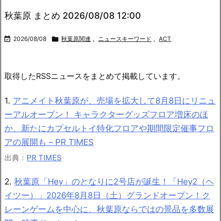
秋葉原 まとめ 2026/08/08 12:00

2026/08/08

秋葉原関連
,
ニュースキーワード
,
ACT
取得したRSSニュースをまとめて掲載しています。
1.
アニメイト秋葉原が、売場を拡大して8月8日にリニュ
ーアルオープン！ キャラクターグッズフロア増床のほ
か、新たにカプセルトイ特化フロアや期間限定催事フロ
アの展開も – PR TIMES
出典：
PR TIMES
2.
秋葉原「Hey」のとなりに2号店が誕生！「Hey2（ヘ
イツー）」2026年8月8日（土）グランドオープン！ク
レーンゲームを中心に、秋葉原ならではの景品を多数展