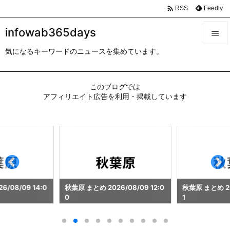

Feedly
RSS
infowab365days

気になるキーワードのニュースを集めています。

メニュ

このブログでは
サイド
アフィリエイト広告を利用・掲載しています

前へ

次へ

検索
/08/09 14:0
秋葉原 まとめ 2026/08/09 12:0
秋葉原 まとめ 202
0
1