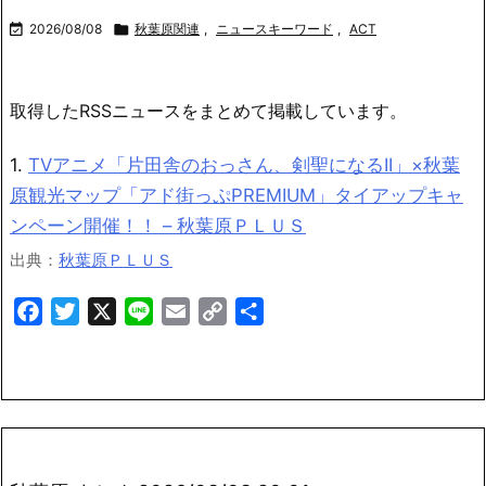

2026/08/08

秋葉原関連
,
ニュースキーワード
,
ACT
取得したRSSニュースをまとめて掲載しています。
1.
TVアニメ「片田舎のおっさん、剣聖になるII」×秋葉
原観光マップ「アド街っぷPREMIUM」タイアップキャ
ンペーン開催！！ – 秋葉原ＰＬＵＳ
出典：
秋葉原ＰＬＵＳ
Facebook
Twitter
X
Line
Email
Copy
共
Link
有