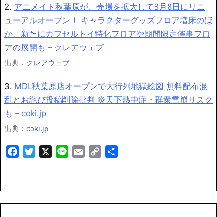
2.
アニメイト秋葉原が、売場を拡大して8月8日にリニ
ューアルオープン！ キャラクターグッズフロア増床のほ
か、新たにカプセルトイ特化フロアや期間限定催事フロ
アの展開も – クレアウェブ
出典：
クレアウェブ
3.
MDL秋葉原店オープンで大行列地獄絵図 無料配布混
乱とお詫び投稿削除批判 炎天下熱中症・群衆雪崩リスク
も – coki.jp
出典：
coki.jp
Facebook
Twitter
X
Line
Email
Copy
共
Link
有