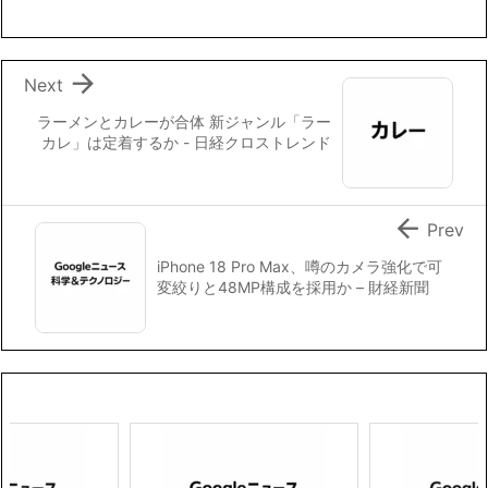
o
e
i
o
r
n
k
k

Next
ラーメンとカレーが合体 新ジャンル「ラー
カレ」は定着するか - 日経クロストレンド

Prev
iPhone 18 Pro Max、噂のカメラ強化で可
変絞りと48MP構成を採用か – 財経新聞