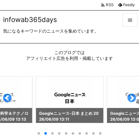

Feedly
RSS
infowab365days

気になるキーワードのニュースを集めています。

メニュ

このブログでは
サイド
アフィリエイト広告を利用・掲載しています

前へ

次へ

検索
ス-科学＆テクノロ
Googleニュース-日本 まとめ 20
Googleニュー
06/09 13:13
26/06/09 13:11
26/06/09 13: