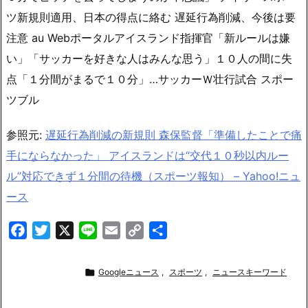
ツ新規則適用、日本の得点に絡む 遅延行為削減、今後は要
注意 au Webポータルアイスランド指揮官「新ルールは嫌
い」「サッカーを好きな人はみんな思う」１０人の間に失
点「１分間がまるで１０分」…サッカーＷ壮行試合 スポー
ツブル
参照元:
遅延行為削減の新規則 森保監督「準備したことで痛
手にならなかった」 アイスランドは“交代１０秒以内ルー
ル”対応できず１分間の待機（スポーツ報知） – Yahoo!ニュ
ース
F
T
X
L
E
C
共
a
w
i
m
o
有
c
i
n
a
p

Googleニュース
,
スポーツ
,
ニュースキーワード
e
t
e
i
y
b
t
l
L