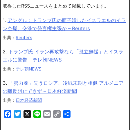
取得したRSSニュースをまとめて掲載しています。
1.
アングル：トランプ氏の面子潰したイスラエルのイラ
ン空爆、交渉で発言権主張か – Reuters
出典：
Reuters
2.
トランプ氏 イラン再攻撃なら「孤立無援」とイスラ
エルに警告 – テレ朝NEWS
出典：
テレ朝NEWS
3.
「勢力圏」失うロシア、冷戦末期と相似 アルメニア
の離反阻止できず – 日本経済新聞
出典：
日本経済新聞
Facebook
Twitter
X
Line
Email
Copy
共
Link
有