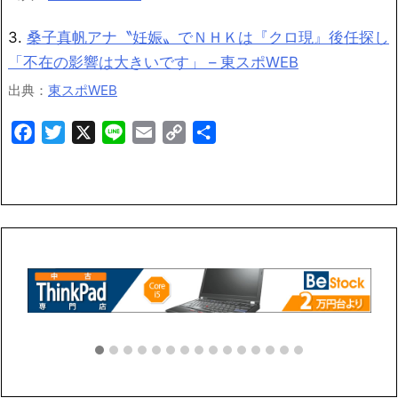
3.
桑子真帆アナ〝妊娠〟でＮＨＫは『クロ現』後任探し
「不在の影響は大きいです」 – 東スポWEB
出典：
東スポWEB
Facebook
Twitter
X
Line
Email
Copy
共
Link
有