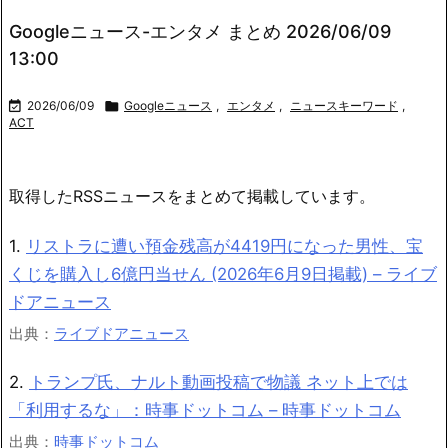
Googleニュース-エンタメ まとめ 2026/06/09
13:00

2026/06/09

Googleニュース
,
エンタメ
,
ニュースキーワード
,
ACT
取得したRSSニュースをまとめて掲載しています。
1.
リストラに遭い預金残高が4419円になった男性、宝
くじを購入し6億円当せん (2026年6月9日掲載) – ライブ
ドアニュース
出典：
ライブドアニュース
2.
トランプ氏、ナルト動画投稿で物議 ネット上では
「利用するな」：時事ドットコム – 時事ドットコム
出典：
時事ドットコム