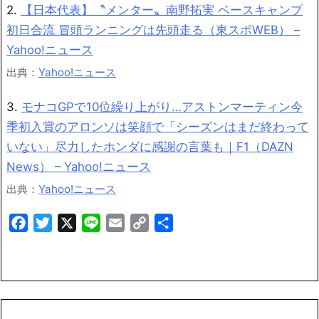
2.
【日本代表】〝メンター〟南野拓実 ベースキャンプ
初日合流 冒頭ランニングは先頭走る（東スポWEB） –
Yahoo!ニュース
出典：
Yahoo!ニュース
3.
モナコGPで10位繰り上がり…アストンマーティン今
季初入賞のアロンソは笑顔で「シーズンはまだ終わって
いない」尽力したホンダに感謝の言葉も｜F1（DAZN
News） – Yahoo!ニュース
出典：
Yahoo!ニュース
Facebook
Twitter
X
Line
Email
Copy
共
Link
有