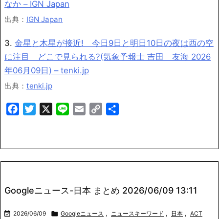
なか – IGN Japan
出典：
IGN Japan
3.
金星と木星が接近! 今日9日と明日10日の夜は西の空
に注目 どこで見られる?(気象予報士 吉田 友海 2026
年06月09日) – tenki.jp
出典：
tenki.jp
Facebook
Twitter
X
Line
Email
Copy
共
Link
有
Googleニュース-日本 まとめ 2026/06/09 13:11

2026/06/09

Googleニュース
,
ニュースキーワード
,
日本
,
ACT