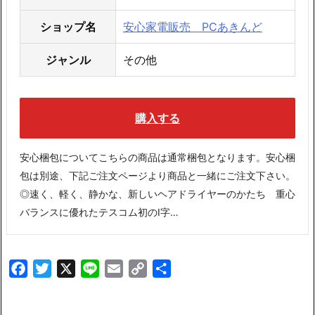
ショップ名
安心家電販売 PCあきんど
ジャンル
その他
購入する
安心梱包についてこちらの商品は通常梱包となります。安心梱
包は別途、下記ご注文ページより商品と一緒にご注文下さい。
◎速く、軽く、静かな、新しいヘアドライヤーのかたち 重心
バランスに優れたテスコム初のI字…
Facebook
Twitter
X
Line
Email
Copy
共
Link
有