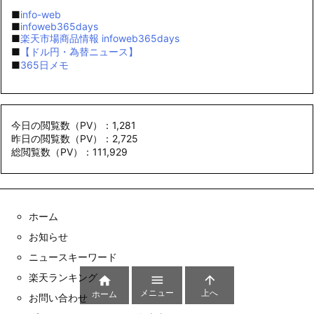
■
楽天市場商品情報 infoweb365days
■
【ドル円・為替ニュース】
■
365日メモ
今日の閲覧数（PV）：1,281
昨日の閲覧数（PV）：2,725
総閲覧数（PV）：111,929
ホーム
お知らせ
ニュースキーワード
楽天ランキング
お問い合わせ



プライバシーポリシー・免責事項
メニュー
上へ
ホーム