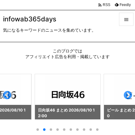

Feedly
RSS
infowab365days

気になるキーワードのニュースを集めています。

メニュ

このブログでは
サイド
アフィリエイト広告を利用・掲載しています

前へ

次へ

検索
26/08/10 1
日向坂46 まとめ 2026/08/10 1
ビール まとめ 202
2:00
0