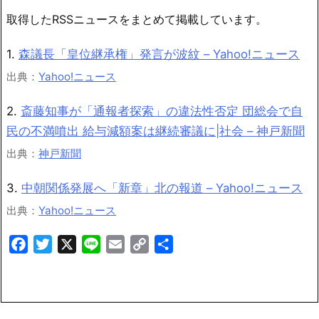
取得したRSSニュースをまとめて掲載しています。
1.
森議長「皇位継承権」発言が波紋 – Yahoo!ニュース
出典：
Yahoo!ニュース
2.
斎藤知事が「通報者探索」の違法性否定 団総会で自
民の不満噴出 給与減額案は継続審議に|社会 – 神戸新聞
出典：
神戸新聞
3.
中朝関係発展へ「新章」北の報道 – Yahoo!ニュース
出典：
Yahoo!ニュース
Facebook
Twitter
X
Line
Email
Copy
共
Link
有