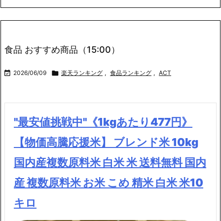
食品 おすすめ商品（15:00）

2026/06/09

楽天ランキング
,
食品ランキング
,
ACT
"最安値挑戦中"《1kgあたり477円》
【物価高騰応援米】 ブレンド米 10kg
国内産複数原料米 白米 米 送料無料 国内
産 複数原料米 お米 こめ 精米 白米 米10
キロ