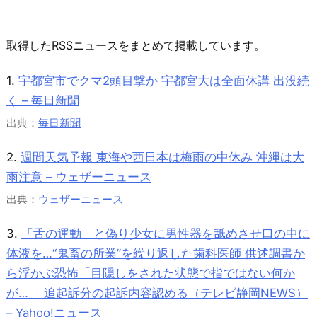
取得したRSSニュースをまとめて掲載しています。
1.
宇都宮市でクマ2頭目撃か 宇都宮大は全面休講 出没続
く – 毎日新聞
出典：
毎日新聞
2.
週間天気予報 東海や西日本は梅雨の中休み 沖縄は大
雨注意 – ウェザーニュース
出典：
ウェザーニュース
3.
「舌の運動」と偽り少女に男性器を舐めさせ口の中に
体液を…“鬼畜の所業”を繰り返した歯科医師 供述調書か
ら浮かぶ恐怖「目隠しをされた状態で指ではない何か
が…」 追起訴分の起訴内容認める（テレビ静岡NEWS）
– Yahoo!ニュース