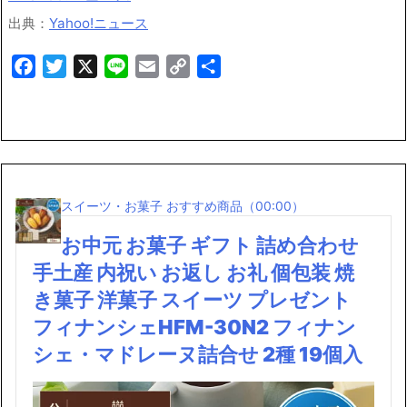
出典：
Yahoo!ニュース
Facebook
Twitter
X
Line
Email
Copy
共
Link
有
スイーツ・お菓子 おすすめ商品（00:00）
お中元 お菓子 ギフト 詰め合わせ
手土産 内祝い お返し お礼 個包装 焼
き菓子 洋菓子 スイーツ プレゼント
フィナンシェHFM-30N2 フィナン
シェ・マドレーヌ詰合せ 2種 19個入