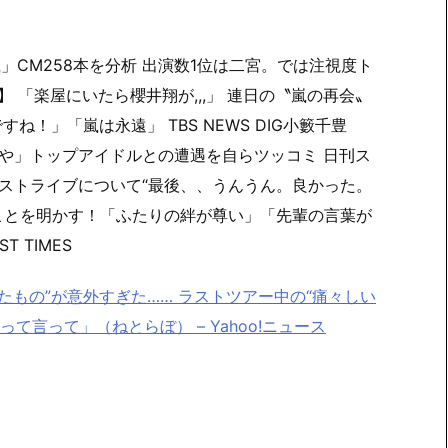
嵐」CM258本を分析 出演数1位は二宮。では注視度ト
】 「楽屋にいたら櫻井翔が,,,」 連日の〝嵐の再会〟
！」「嵐は永遠」 TBS NEWS DIG小籔千豊
や」トップアイドルとの遭遇を自らツッコミ 日刊ス
ストライブについて“最後、、うんうん。良かった。
ことを明かす！「ふたりの絆が尊い」「先輩の言葉が
 TIMES
たもの”が意外すぎた…… ラストツアー中の“痛々しい
て言って」（ねとらぼ） – Yahoo!ニュース