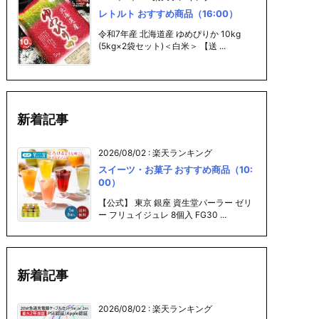
レトルト おすすめ商品（16:00）
令和7年産 北海道産 ゆめぴりか 10kg
(5kg×2袋セット)＜白米＞ 【送 ...
新着記事
2026/08/02
:
楽天ランキング
スイーツ・お菓子 おすすめ商品（10:
00）
【公式】 東京 銀座 資生堂パーラー ゼリ
ー フリュイジュレ 8個入 FG30 ...
新着記事
2026/08/02
:
楽天ランキング