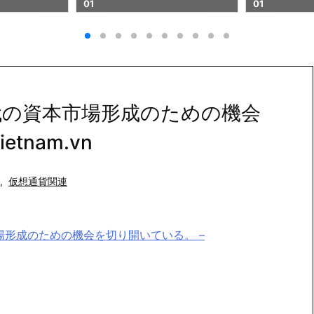
01
代の資本市場形成のための機会
tnam.vn
,
仮想通貨関連
形成のための機会を切り開いている。 –