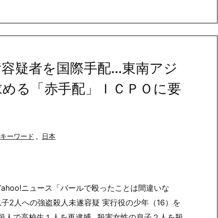
彦容疑者を国際手配…東南アジ
求める「赤手配」ＩＣＰＯに要
キーワード
,
日本
ahoo!ニュース「バールで殴ったことは間違いな
子2人への強盗殺人未遂容疑 実行役の少年（16）を
栃木強盗殺人で高校生１人を再逮捕…殺害女性の息子２人を殺