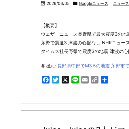

2026/06/05

Googleニュース
,
ニュース
【概要】
ウェザーニュース長野県で最大震度3の地震 長
茅野で震度3 津波の心配なし NHKニュ
タイムス社長野県で震度3の地震 津波の心配なし（
参照元:
長野県中部でM3.5の地震 茅野市
Facebook
Twitter
X
Line
Email
Copy
共
Link
有