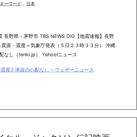
キーワード
,
日本
野県・茅野市 TBS NEWS DIG【地震速報】長野
ース震源・震度＝気象庁発表（５日２３時３３分） 沖縄
tenki.jp） Yahoo!ニュース
で震度3 津波の心配なし – ウェザーニュース