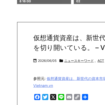
02
01
仮想通貨資産は、新世
を切り開いている。 – Vie

2026/06/05

ニュースキーワード
,
ACT
参照元:
仮想通貨資産は、新世代の資本市場
Vietnam.vn
Facebook
Twitter
X
Line
Email
Copy
共
Link
有