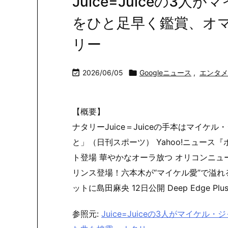
Juice=Juiceの3
をひと足早く鑑賞、オマ
リー

2026/06/05

Googleニュース
,
エンタメ
【概要】
ナタリーJuice＝Juiceの手本はマイ
と」（日刊スポーツ） Yahoo!ニュース
ト登場 華やかなオーラ放つ オリコンニュー
リンス登場！六本木が“マイケル愛”で溢れる 
ットに島田麻央 12日公開 Deep Edge Plu
参照元:
Juice=Juiceの3人がマイ