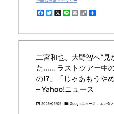
た曲も披露 – ナタリー
Facebook
Twitter
X
Line
Email
Copy
共
Link
有
二宮和也、大野智へ“見
た…… ラストツアー中
の!?」「じゃあもうや
– Yahoo!ニュース

2026/06/05

Googleニュース
,
エンタメ