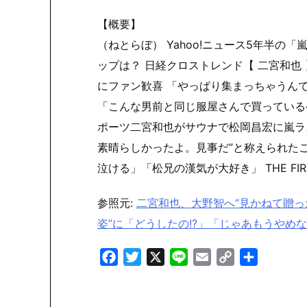
【概要】
（ねとらぼ） Yahoo!ニュース5年半の「
ップは？ 日経クロストレンド【 二宮和也 
にファン歓喜 「やっぱり集まっちゃうんですね
「こんな男前と同じ服屋さんで買っている
ポーツ二宮和也がサウナで松岡昌宏に嵐ラ
素晴らしかったよ。見事だ”と称えられた
泣ける」「松兄の漢気が大好き」 THE FIRST
参照元:
二宮和也、大野智へ“見かねて贈っ
姿”に「どうしたの!?」「じゃあもうやめなっ
Facebook
Twitter
X
Line
Email
Copy
共
Link
有