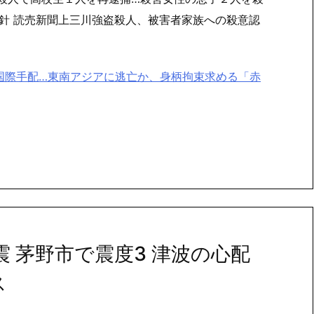
針 読売新聞上三川強盗殺人、被害者家族への殺意認
国際手配…東南アジアに逃亡か、身柄拘束求める「赤
震 茅野市で震度3 津波の心配
ス