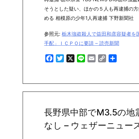
そうとした疑い、ほかの５人も再逮捕の方
める 相模原の少年1人再逮捕 下野新聞社
参照元:
栃木強盗殺人で益田和彦容疑者を
手配」ＩＣＰＯに要請 – 読売新聞
Facebook
Twitter
X
Line
Email
Copy
共
Link
有
長野県中部でM3.5の地
なし – ウェザーニュー