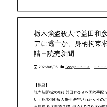
栃木強盗殺人で益田和
アに逃亡か、身柄拘束
請 – 読売新聞

2026/06/05

Googleニュース
,
ニュース
【概要】
読売新聞栃木強殺 益田容疑者を国際手配 Y
い」栃木強盗殺人事件 殺害された女性の息
再逮捕 栃木県警 TBS NEWS DIG