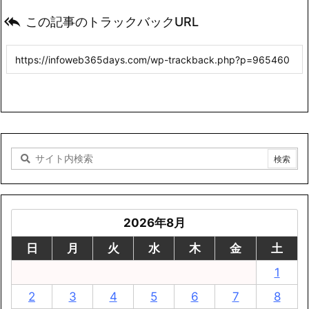

この記事のトラックバックURL
2026年8月
日
月
火
水
木
金
土
1
2
3
4
5
6
7
8