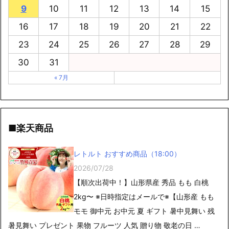
9
10
11
12
13
14
15
16
17
18
19
20
21
22
23
24
25
26
27
28
29
30
31
« 7月
■楽天商品
レトルト おすすめ商品（18:00）
2026/07/28
【順次出荷中！】山形県産 秀品 もも 白桃
2kg〜 ※日時指定はメールで※【山形産 もも
モモ 御中元 お中元 夏 ギフト 暑中見舞い 残
暑見舞い プレゼント 果物 フルーツ 人気 贈り物 敬老の日 …