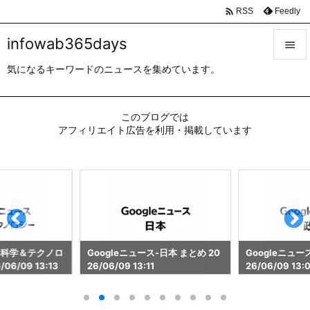

Feedly
RSS
infowab365days

気になるキーワードのニュースを集めています。

メニュ

このブログでは
サイド
アフィリエイト広告を利用・掲載しています

前へ

次へ

検索
ス-科学＆テクノロ
Googleニュース-日本 まとめ 20
Googleニュー
06/09 13:13
26/06/09 13:11
26/06/09 13: