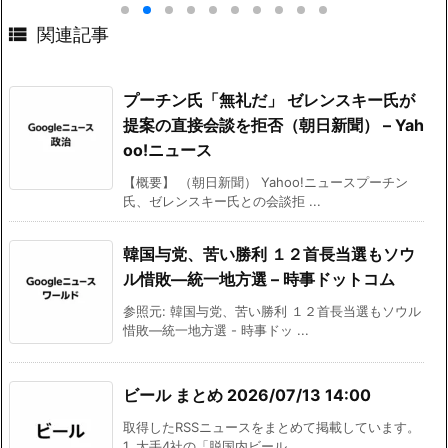

関連記事
プーチン氏「無礼だ」 ゼレンスキー氏が
提案の直接会談を拒否（朝日新聞） – Yah
oo!ニュース
【概要】 （朝日新聞） Yahoo!ニュースプーチン
氏、ゼレンスキー氏との会談拒 ...
韓国与党、苦い勝利 １２首長当選もソウ
ル惜敗―統一地方選 – 時事ドットコム
参照元: 韓国与党、苦い勝利 １２首長当選もソウル
惜敗―統一地方選 - 時事ドッ ...
ビール まとめ 2026/07/13 14:00
取得したRSSニュースをまとめて掲載しています。
1. 大手4社の「脱国内ビール ...