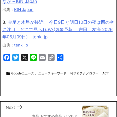
なか – IGN Japan
出典：
IGN Japan
3.
金星と木星が接近! 今日9日と明日10日の夜は西の空
に注目 どこで見られる?(気象予報士 吉田 友海 2026
年06月09日) – tenki.jp
出典：
tenki.jp
F
T
X
L
E
C
共
a
w
i
m
o
有
c
i
n
a
p

Googleニュース
,
ニュースキーワード
,
科学＆テクノロジー
,
ACT
e
t
e
i
y
b
t
l
L
o
e
i
o
r
n
k
k

Next
食品 おすすめ商品（15:00）