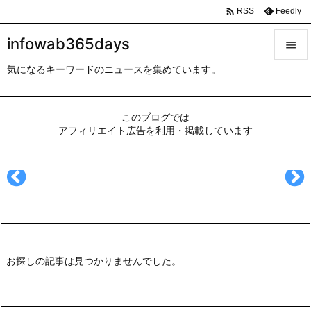

Feedly
RSS
infowab365days

気になるキーワードのニュースを集めています。

メニュ

このブログでは
サイド
アフィリエイト広告を利用・掲載しています

前へ

次へ

検索
お探しの記事は見つかりませんでした。