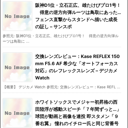
阪神D1位・立石正広、雄たけびプロ1号！
得意の逆方向弾ルーツは鳥取にあった…
フェンス直撃からスタンドへ描いた成長
の証し – サンスポ
参照元: 阪神D1位・立石正広、雄たけびプロ1号！ 得意の逆方向弾ル
ーツは鳥取に ...
交換レンズレビュー：Kase REFLEX 150
mm F5.6 AF 希少な「オートフォーカス
対応」のレフレックスレンズ – デジカメ
Watch
【概要】 デジカメ Watch 参照元: 交換レンズレビュー：Kase REFL ...
ホワイトソックスでメジャー初昇格の西
田陸浮が感動スピーチ「７年間ずっと…」
球団が動画と画像を連投 即スタメン「９
番右翼」 憧れのイチロー氏と同じ背番号