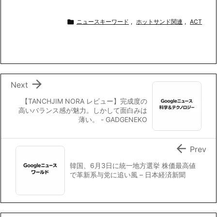
a
w
i
m
o
有
c
i
n
a
p

ニュースキーワード
,
ホットサンド関連
,
ACT
e
t
e
i
y
b
t
l
L
o
e
i
o
r
n
k
k

Next
【TANCHJIM NORA レビュー】完成度の
高いバランス感が魅力。しかして面白みは
薄い。 - GADGENEKO

Prev
韓国、6月3日に統一地方選挙 株価最高値
で革新系与党に追い風 – 日本経済新聞