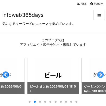

Feedly
RSS
infowab365days

気になるキーワードのニュースを集めています。

メニュ

このブログでは
サイド
アフィリエイト広告を利用・掲載しています

前へ

次へ

検索
 2026/08/0
ビール まとめ 2026/08/09 18:0
ゲーミングパソコ
1
6/08/09 18:01