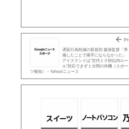
e
t
e
i
y
b
t
l
L
o
e
i
o
r
n
k
k

Pr
遅延行為削減の新規則 森保監督「準
備したことで痛手にならなかった」
アイスランドは“交代１０秒以内ルー
ル”対応できず１分間の待機（スポー
ツ報知） - Yahoo!ニュース