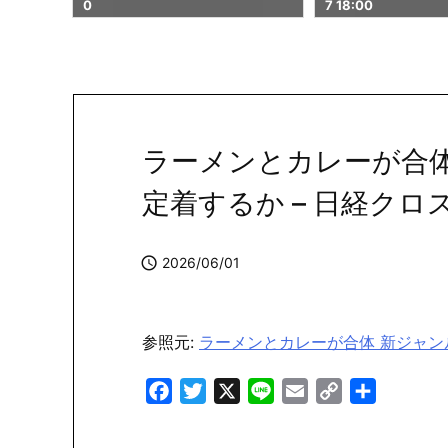
7 18:00
01
ラーメンとカレーが合体
定着するか – 日経クロ

2026/06/01
参照元:
ラーメンとカレーが合体 新ジャン
F
T
X
L
E
C
共
a
w
i
m
o
有
c
i
n
a
p