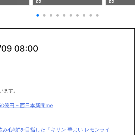
02
09 08:00
います。
億円 – 西日本新聞me
み心地”を目指した「キリン 華よい レモンライ