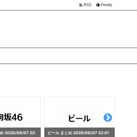

Feedly
RSS
26/08/07 22:01
ゲーミングパソコン まとめ 2026/0
秋葉原 まと