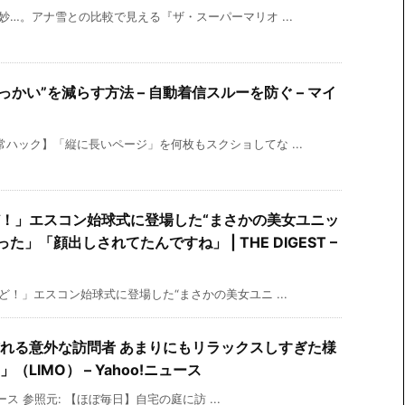
妙…。アナ雪との比較で見える『ザ・スーパーマリオ ...
せっかい”を減らす方法 – 自動着信スルーを防ぐ – マイ
ハック】「縦に長いページ」を何枚もスクショしてな ...
！」エスコン始球式に登場した“まさかの美女ユニッ
た」「顔出しされてたんですね」 | THE DIGEST –
ど！」エスコン始球式に登場した“まさかの美女ユニ ...
れる意外な訪問者 あまりにもリラックスしすぎた様
LIMO） – Yahoo!ニュース
ュース 参照元: 【ほぼ毎日】自宅の庭に訪 ...