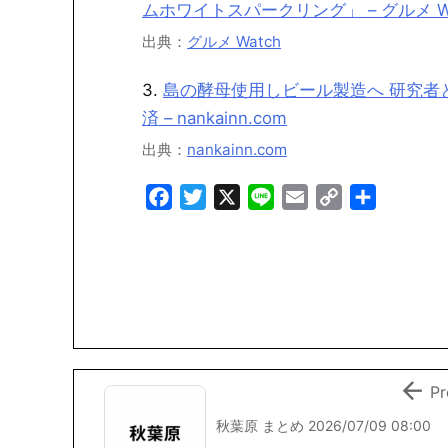
ムホワイトスパークリング」 – グルメ Wa
出典：
グルメ Watch
3.
島の酵母使用しビール製造へ 研究者
済 – nankainn.com
出典：
nankainn.com
F
T
X
L
E
C
共
a
w
i
m
o
有
c
i
n
a
p
e
t
e
i
y
b
t
l
L
o
e
i
o
r
n
k
k

Pr
秋葉原 まとめ 2026/07/09 08:00