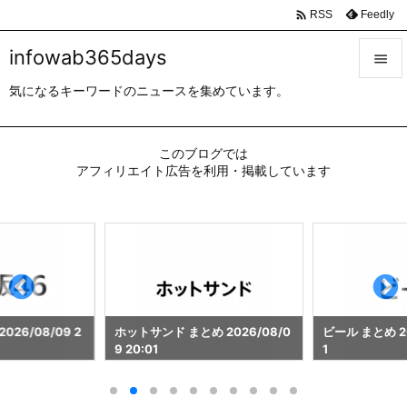

Feedly
RSS
infowab365days

気になるキーワードのニュースを集めています。

メニュ

このブログでは
サイド
アフィリエイト広告を利用・掲載しています

前へ

次へ

検索
026/08/09 2
ホットサンド まとめ 2026/08/0
ビール まとめ 20
9 20:01
1