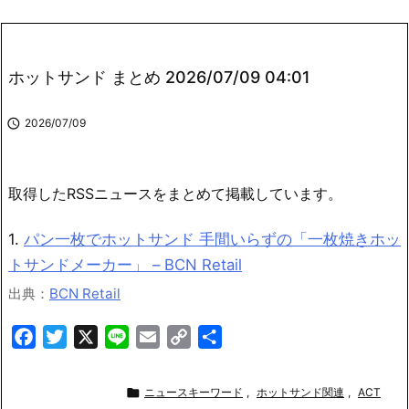
ホットサンド まとめ 2026/07/09 04:01

2026/07/09
取得したRSSニュースをまとめて掲載しています。
1.
パン一枚でホットサンド 手間いらずの「一枚焼きホッ
トサンドメーカー」 – BCN Retail
出典：
BCN Retail
F
T
X
L
E
C
共
a
w
i
m
o
有
c
i
n
a
p

ニュースキーワード
,
ホットサンド関連
,
ACT
e
t
e
i
y