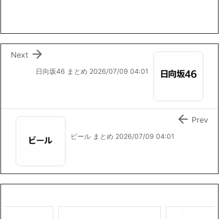
b
t
l
L
o
e
i
o
r
n
k
k

Next
日向坂46 まとめ 2026/07/09 04:01

Prev
ビール まとめ 2026/07/09 04:01