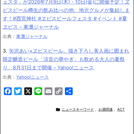
ェスタ」が2026年7月9日(木)・10日(金)に開催予定！ヱ
ビスビール樽生の飲み比べの他、地元グルメが集結しま
す！#西宮神社 #ヱビスビールフェスタ #イベント #夏
ヱビス – 東灘ジャーナル
出典：
東灘ジャーナル
3.
矢沢あい×ヱビスビール。描き下ろし美人画に囲まれ
限定醸造ビール「涼音の華やぎ」も飲める大人の夏祭
り、8月31日まで開催 – Yahoo!ニュース
出典：
Yahoo!ニュース
F
T
X
L
E
C
共
a
w
i
m
o
有
c
i
n
a
p

ニュースキーワード
,
お酒関連
,
ACT
e
t
e
i
y
b
t
l
L
o
e
i