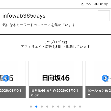

Feedly
RSS
infowab365days

気になるキーワードのニュースを集めています。

メニュ

このブログでは
サイド
アフィリエイト広告を利用・掲載しています

前へ

次へ

検索
26/08/10 1
日向坂46 まとめ 2026/08/10 1
ビール まとめ 202
6:02
2