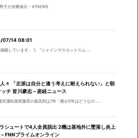
子が決勝進出 - 47NEWS
7/14 08:01
載しています。 1. 『シャインマスカットスム ...
人々 「左派は自分と違う考えに耐えられない」と朝
ッチ 皆川豪志 – 産経ニュース
失運転致死傷罪の最高刑は7年「船が5年はどうなの ...
パラシュートで4人全員脱出 2機は基地外に墜落し炎上
– FNNプライムオンライン