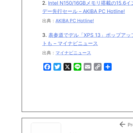
2.
Intel N150/16GBメモリ搭載の15
デー先行セール – AKIBA PC Hotline!
出典：
AKIBA PC Hotline!
3.
表参道でデル「XPS 13」ポップア
トも – マイナビニュース
出典：
マイナビニュース
F
T
X
L
E
C
共
a
w
i
m
o
有
c
i
n
a
p
e
t
e
i
y
b
t
l
L
o
e
i
o
r
n
k
k

Pr