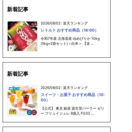
新着記事
2026/08/02
:
楽天ランキング
レトルト おすすめ商品（16:00）
令和7年産 北海道産 ゆめぴりか 10kg
(5kg×2袋セット)＜白米＞ 【送 ...
新着記事
2026/08/02
:
楽天ランキング
スイーツ・お菓子 おすすめ商品（10:
00）
【公式】 東京 銀座 資生堂パーラー ゼリ
ー フリュイジュレ 8個入 FG30 ...