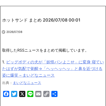
ホットサンド まとめ 2026/07/08 00:01

2026/07/08
取得したRSSニュースをまとめて掲載しています。
1.
ビッグボディの犬が「妖怪パンよこせ」に変身 寝てい
たはずが気配で覚醒→「ヘッヘッヘッ」と鼻を近づける
姿に爆笑 – まいどなニュース
出典：
まいどなニュース
F
T
X
L
E
C
共
a
w
i
m
o
有