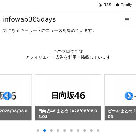

Feedly
RSS
infowab365days

気になるキーワードのニュースを集めています。

メニュ

このブログでは
サイド
アフィリエイト広告を利用・掲載しています

前へ

次へ

検索
026/08/08 0
日向坂46 まとめ 2026/08/08 0
ビール まとめ 20
8:03
03