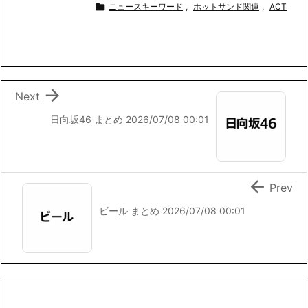
c
i
n
a
p

ニュースキーワード
,
ホットサンド関連
,
ACT
e
t
e
i
y
b
t
l
L
o
e
i
o
r
n
k
k

Next
日向坂46 まとめ 2026/07/08 00:01

Prev
ビール まとめ 2026/07/08 00:01