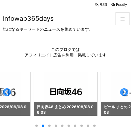

Feedly
RSS
infowab365days

気になるキーワードのニュースを集めています。

メニュ

このブログでは
サイド
アフィリエイト広告を利用・掲載しています

前へ

次へ

検索
026/08/08 0
日向坂46 まとめ 2026/08/08 0
ビール まとめ 20
6:03
03