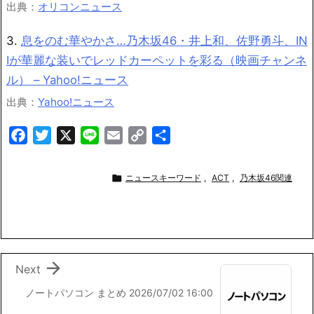
出典：
オリコンニュース
3.
息をのむ華やかさ…乃木坂46・井上和、佐野勇斗、IN
Iが華麗な装いでレッドカーペットを彩る（映画チャンネ
ル） – Yahoo!ニュース
出典：
Yahoo!ニュース
F
T
X
L
E
C
共
a
w
i
m
o
有
c
i
n
a
p

ニュースキーワード
,
ACT
,
乃木坂46関連
e
t
e
i
y
b
t
l
L
o
e
i
o
r
n
k
k

Next
ノートパソコン まとめ 2026/07/02 16:00