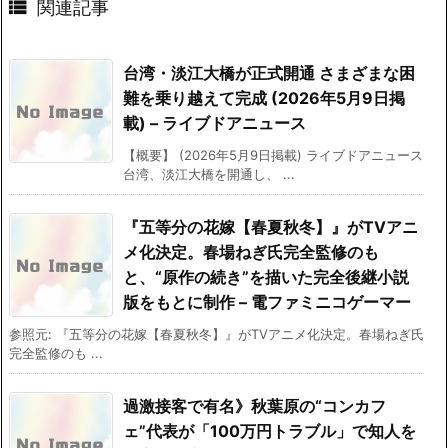

関連記事
台湾・淡江大橋が正式開通 さまざまな困
難を乗り越えて完成 (2026年5月9日掲
載) – ライブドアニュース
【概要】 (2026年5月9日掲載) ライブドアニュース
台湾、淡江大橋を開通し、 ...
『五等分の花嫁【春夏秋冬】』がTVアニ
メ化決定。春場ねぎ氏完全監修のも
と、“原作の続き”を描いた完全後継小説
版をもとに制作 – 電ファミニコゲーマー
参照元: 『五等分の花嫁【春夏秋冬】』がTVアニメ化決定。春場ねぎ氏
完全監修のも ...
過激接客で有名》秋葉原の“コンカフ
ェ”代表が「100万円トラブル」で知人を