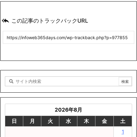

この記事のトラックバックURL
2026年8月
日
月
火
水
木
金
土
1