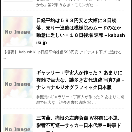
かわ」第2弾 うさぎ・モモンガた ...
日経平均は５９３円安と大幅に３日続
落、売り一巡後は模様眺めムードのなか
動意に乏しい＝１８日後場 速報 – kabush
iki.jp
【概要】 kabushiki.jp日経平均株価593円安 アドテスト下げに透ける
...
ギャラリー：宇宙人が作った？ あまりに
複雑で巨大な、謎多き古代遺跡 写真7点 –
ナショナルジオグラフィック日本版
参照元: ギャラリー：宇宙人が作った？ あまりに複
雑で巨大な、謎多き古代遺跡 写 ...
三笘薫、痛恨の左脚負傷 Ｗ杯前に不運、
影響不可避―サッカー日本代表 – 時事ド