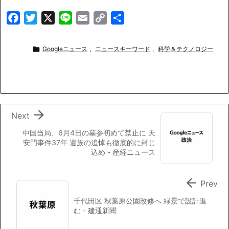
F
T
X
L
E
C
共
a
w
i
m
o
有
c
i
n
a
p

Googleニュース
,
ニュースキーワード
,
科学＆テクノロジー
e
t
e
i
y
b
t
l
L
o
e
i
o
r
n
k
k

Next
中国当局、6月4日の墓参初めて禁止に 天
安門事件37年 遺族の追悼も徹底的に封じ
込め - 産経ニュース

Prev
千代田区 秋葉原公園改修へ 緑景で設計進
む - 建通新聞