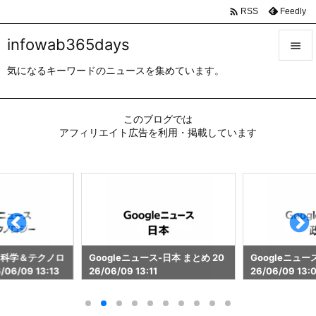

Feedly
RSS
infowab365days

気になるキーワードのニュースを集めています。

メニュ

このブログでは
サイド
アフィリエイト広告を利用・掲載しています

前へ

次へ

検索
ス-科学＆テクノロ
Googleニュース-日本 まとめ 20
Googleニュー
06/09 13:13
26/06/09 13:11
26/06/09 13: