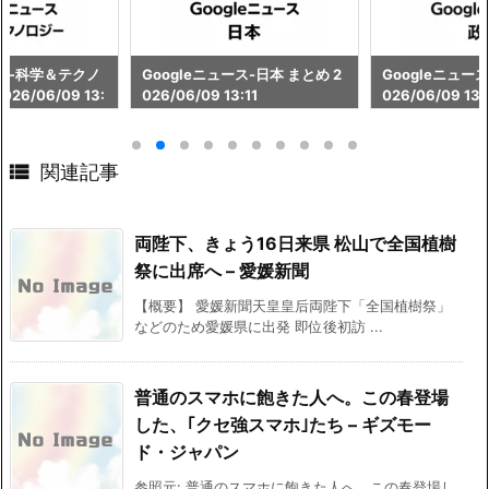
ース-科学＆テクノ
Googleニュース-日本 まとめ 2
Googleニュース
26/06/09 13:
026/06/09 13:11
026/06/09 13:

関連記事
両陛下、きょう16日来県 松山で全国植樹
祭に出席へ – 愛媛新聞
【概要】 愛媛新聞天皇皇后両陛下「全国植樹祭」
などのため愛媛県に出発 即位後初訪 ...
普通のスマホに飽きた人へ。この春登場
した、｢クセ強スマホ｣たち – ギズモー
ド・ジャパン
参照元: 普通のスマホに飽きた人へ。この春登場し