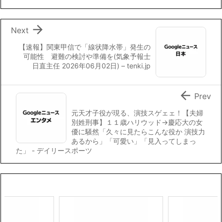
o
r
n
k
k

Next
【速報】関東甲信で「線状降水帯」発生の
可能性 避難の検討や準備を(気象予報士
日直主任 2026年06月02日) – tenki.jp

Prev
元天才子役が現る、演技スゲェェ！【夫婦
別姓刑事】１１歳ハリウッド→慶応大の女
優に騒然「久々に見たらこんな役か 演技力
あるから」「可愛い」「見入ってしまっ
た」 - デイリースポーツ