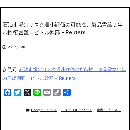
石油市場はリスク過小評価の可能性、製品需給は年
内回復困難＝ビトル幹部 – Reuters

2026/06/02
参照元:
石油市場はリスク過小評価の可能性、製品需給は年
内回復困難＝ビトル幹部 – Reuters
F
T
X
L
E
C
共
a
w
i
m
o
有
c
i
n
a
p

Googleニュース
,
ニュースキーワード
,
企業・ビジネス
e
t
e
i
y
b
t
l
L
o
e
i