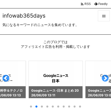

Feedly
RSS
infowab365days

気になるキーワードのニュースを集めています。

メニュ

このブログでは
サイド
アフィリエイト広告を利用・掲載しています

前へ

次へ

検索
ス-科学＆テクノロ
Googleニュース-日本 まとめ 20
Googleニュー
06/09 13:13
26/06/09 13:11
26/06/09 13: