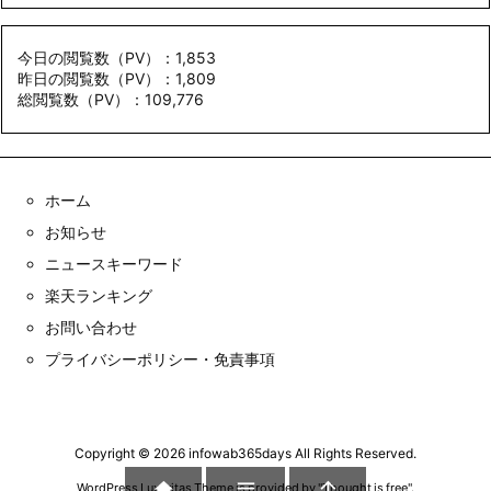
今日の閲覧数（PV）：1,853
昨日の閲覧数（PV）：1,809
総閲覧数（PV）：109,776
ホーム
お知らせ
ニュースキーワード
楽天ランキング
お問い合わせ
プライバシーポリシー・免責事項
Copyright ©
2026
infowab365days
All Rights Reserved.



WordPress Luxeritas Theme is provided by "
Thought is free
".