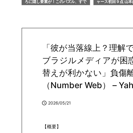
ル、すで
ャース初回９点 山本由伸は８回１
ー まとめ 2026/06/0
『DITT
失点６勝目権利／速報中 – 日刊スポ
ame*S
ーツ
「彼が当落線上？理解
ブラジルメディアが困
替えが利かない」負傷
（Number Web） – Y

2026/05/21
【概要】