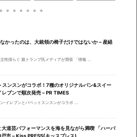
06/09 13:11
6/06/09 13:08
まとめ 2026/06/
6/06/0
09 13:07
なかったのは、大統領の椅子だけではないか – 産経
立性揺らぐ 親トランプ氏メディアが買収 「情報 ...
トスンスンがコラボ！7種のオリジナルパン&スイー
ブンで順次発売 – PR TIMES
 セブン‐イレブンとパペットスンスンがコラボ ...
と大道芸パフォーマンスを海を見ながら満喫 「ハーバ
 – Kiss PRESS(キッスプレス)