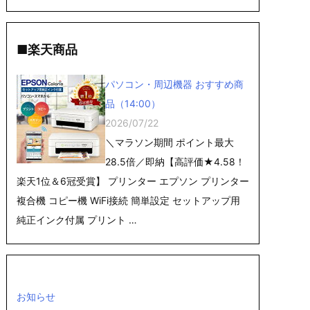
■楽天商品
パソコン・周辺機器 おすすめ商
品（14:00）
2026/07/22
＼マラソン期間 ポイント最大
28.5倍／即納【高評価★4.58！
楽天1位＆6冠受賞】 プリンター エプソン プリンター
複合機 コピー機 WiFi接続 簡単設定 セットアップ用
純正インク付属 プリント …
お知らせ