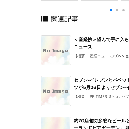
ろに隠し要素が！
ャース初回９点
ー まとめ 2026/0
6/
このパズル、すで
山本由伸は８回１
6/09 13:13
に危険な香りがす
失点６勝目権利／

関連記事
る…倉庫番『DITT
速報中 – 日刊スポ
ORI』デモ版プレ
ーツ
イレポ – Game*S
park
＜産経抄＞望んで手に入ら
ニュース
【概要】 産経ニュース米CNN 独
セブン‐イレブンとパペッ
ツが5月26日よりセブン‐イレ
【概要】 PR TIMES 参照元:
約70店舗の多彩なビール
ーランドビアガーデン」 神戸市