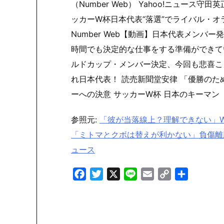
（Number Web） Yahoo!ニュー
ッカーW杯日本代表“落選”でライバル・
Number Web【動画】日本代表メン
時間でも決定的な仕事をする準備ができてい
ルドカップ・メンバー決定、今回も悲喜こ
れ日本代表！ 読売新聞堂安律 「優勝のた
ーへの決意 サッカーW杯 日本のキーマン
参照元:
「彼が当落線上？理解できない」
「ミトマとクボは替えが利かない」負傷離脱の三笘
ュース
F
T
X
L
E
C
共
a
w
i
m
o
有
c
i
n
a
p
e
t
e
i
y