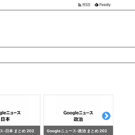

Feedly
RSS
ス-政治 まとめ 202
Googleニュース-企業・ビジネス
Googl