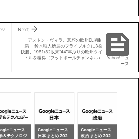

ev
Next

アストン・ヴィラ、悲願の欧州EL初制
覇！ 鈴木唯人所属のフライブルクに3発
快勝、1981/82以来“44”年ぶりの欧州タイ
トルを獲得（フットボールチャンネル） - Yahoo!ニュ
ース
oogleニュース-
Googleニュース-
Googleニュース-
Googl
本 まとめ 202
政治 まとめ 202
企業・ビジネス
世界 まと