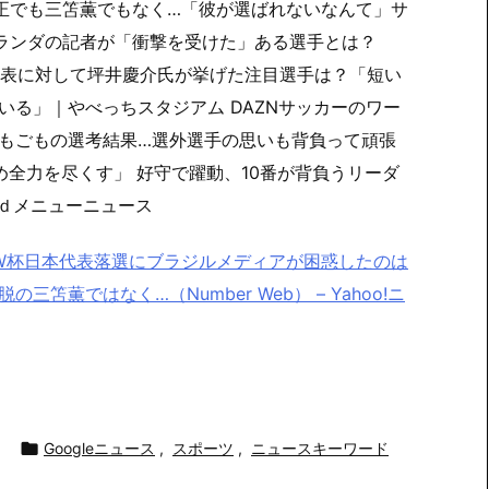
ス守田英正でも三笘薫でもなく…「彼が選ばれないなんて」サ
オランダの記者が「衝撃を受けた」ある選手とは？
バー発表に対して坪井慶介氏が挙げた注目選手は？「短い
る」｜やべっちスタジアム DAZNサッカーのワー
もごもの選考結果…選外選手の思いも背負って頑張
め全力を尽くす」 好守で躍動、10番が背負うリーダ
 ｄメニューニュース
W杯日本代表落選にブラジルメディアが困惑したのは
薫ではなく…（Number Web） – Yahoo!ニ

Googleニュース
,
スポーツ
,
ニュースキーワード