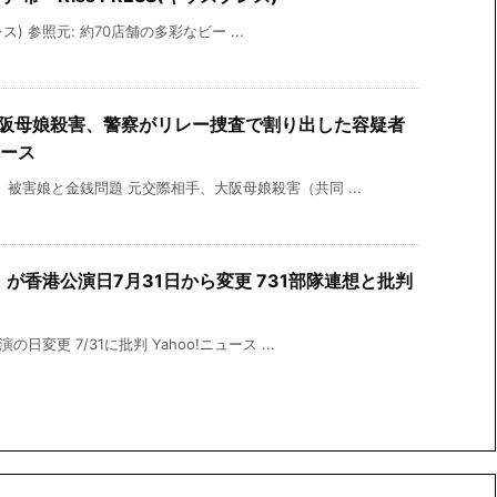
レス) 参照元: 約70店舗の多彩なビー ...
阪母娘殺害、警察がリレー捜査で割り出した容疑者
ュース
被害娘と金銭問題 元交際相手、大阪母娘殺害（共同 ...
が香港公演日7月31日から変更 731部隊連想と批判
変更 7/31に批判 Yahoo!ニュース ...