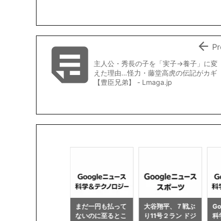
b
t
l
L
o
e
i
o
r
n
k
k


Pr
主人公・秀長の子を「実子→養子」に変
えた理由…怪力・藤堂高虎の伝記がカギ
【豊臣兄弟】 - Lmaga.jp
まだ一円も払って
大谷翔平、７戦ぶ
Googleニュース-
G
ないのに至るとこ
り11号２ラン ドジ
科学＆テクノロジ
日