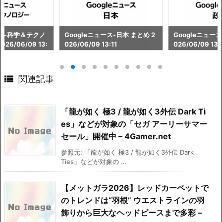
ース-科学＆テクノ
Googleニュース-日本 まとめ 2
Googleニュース
26/06/09 13:
026/06/09 13:11
026/06/09 13:

関連記事
「龍が如く 極3 / 龍が如く3外伝 Dark Ti
es」などが対象の「セガ アーリーサマー
セール」開催中 – 4Gamer.net
参照元: 「龍が如く 極3 / 龍が如く3外伝 Dark
Ties」などが対象の ...
【メットガラ2026】レッドカーペットで
のトレンドは“羽根” ウエストラインの羽
飾りから巨大なヘッドピースまで多彩 –