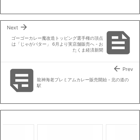
b
t
l
L
o
e
i
o
r
n
k
k

Next

ゴーゴーカレー魔改造トッピング選手権の頂点
は「じゃがバター」 6月より実店舗販売へ - お
たくま経済新聞


Prev
龍神海老プレミアムカレー販売開始 - 北の道の
駅