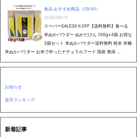
食品 おすすめ商品（09:00）
2026/06/12
スーパーSALE30％OFF【送料無料】食べる
米ぬかパウダー ぬかだけん 100g×3袋 お得な
3袋セット 米ぬかパウダー送料無料 粉末 米糠
米ぬかパウダー お米で作ったナチュラルフード 国産 無添 …
お知らせ
楽天ランキング
新着記事