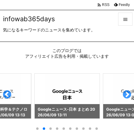

Feedly
RSS
infowab365days

気になるキーワードのニュースを集めています。

メニュ

このブログでは
サイド
アフィリエイト広告を利用・掲載しています

前へ

次へ

検索
ス-科学＆テクノロ
Googleニュース-日本 まとめ 20
Googleニュー
06/09 13:13
26/06/09 13:11
26/06/09 13: