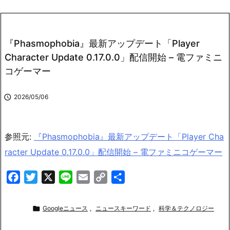
『Phasmophobia』最新アップデート「Player
Character Update 0.17.0.0」配信開始 – 電ファミニ
コゲーマー

2026/05/06
参照元:
『Phasmophobia』最新アップデート「Player Cha
racter Update 0.17.0.0」配信開始 – 電ファミニコゲーマー
F
T
X
L
E
C
共
a
w
i
m
o
有
c
i
n
a
p

Googleニュース
,
ニュースキーワード
,
科学＆テクノロジー
e
t
e
i
y