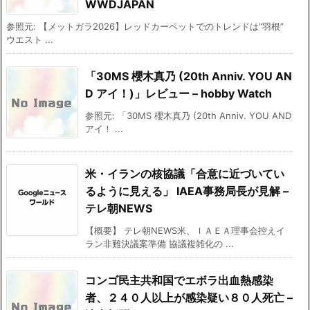
WWDJAPAN
参照元: 【メットガラ2026】レッドカーペットでのトレンドは“羽根”
ウエスト ...
「30MS 櫻木真乃 (20th Anniv. YOU AN
D アイ！)」レビュー – hobby Watch
参照元: 「30MS 櫻木真乃 (20th Anniv. YOU AND
アイ！ ...
米・イランの核協議「合意に近づいてい
るように見える」 IAEA事務局長が見解 –
テレ朝NEWS
【概要】 テレ朝NEWS米、ＩＡＥＡ理事会控えイ
ラン非難決議案準備 協議複雑化の ...
コンゴ民主共和国でエボラ出血熱感染
者、２４０人以上が感染疑い８０人死亡 –