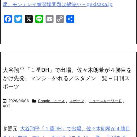
席、モンテレイ練習場問題は解決か – gekisaka.jp
Facebook
Twitter
X
Line
Email
Copy
共
Link
有
大谷翔平「１番DH」で出場、佐々木朗希が４勝目を
かけ先発、マンシー外れる／スタメン一覧 – 日刊ス
ポーツ

2026/06/06

Googleニュース
,
スポーツ
,
ニュースキーワード
,
ACT
参照元:
大谷翔平「１番DH」で出場、佐々木朗希が４勝目