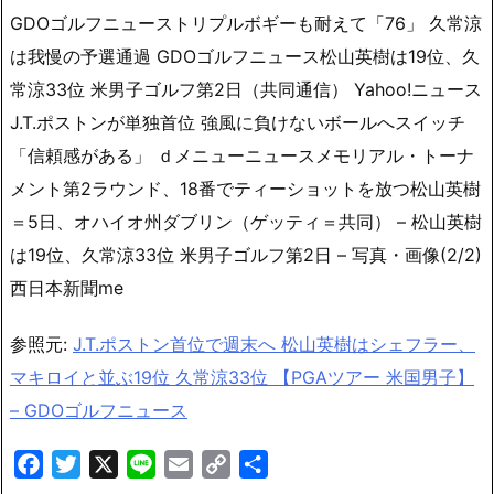
GDOゴルフニューストリプルボギーも耐えて「76」 久常涼
は我慢の予選通過 GDOゴルフニュース松山英樹は19位、久
常涼33位 米男子ゴルフ第2日（共同通信） Yahoo!ニュース
J.T.ポストンが単独首位 強風に負けないボールへスイッチ
「信頼感がある」 ｄメニューニュースメモリアル・トーナ
メント第2ラウンド、18番でティーショットを放つ松山英樹
＝5日、オハイオ州ダブリン（ゲッティ＝共同） – 松山英樹
は19位、久常涼33位 米男子ゴルフ第2日 – 写真・画像(2/2)
西日本新聞me
参照元:
J.T.ポストン首位で週末へ 松山英樹はシェフラー、
マキロイと並ぶ19位 久常涼33位 【PGAツアー 米国男子】
– GDOゴルフニュース
Facebook
Twitter
X
Line
Email
Copy
共
Link
有