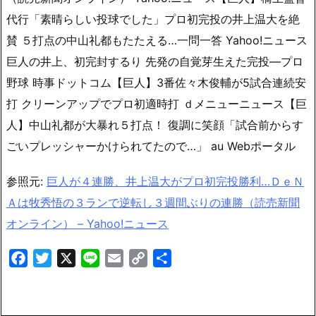
代行「素晴らしい投球でした」プロ初完投の井上温大を絶
賛 ５打点の中山礼都もたたえる…一問一答 Yahoo!ニュース
巨人の井上、初完封するり 先発の自覚芽生えた完投―プロ
野球 時事ドットコム【巨人】3番佐々木俊輔が5試合連続安
打 クリーンアップでプロ初適時打 ｄメニューニュース【巨
人】中山礼都が大暴れ５打点！ 復調に笑顔「試合前からす
ごいプレッシャーかけられてたので…」 au Webポータル
参照元:
巨人が４連勝、井上温大がプロ初完投勝利…ＤｅＮ
Ａは牧秀悟の３ランで逆転し３週間ぶりの連勝（読売新聞
オンライン） – Yahoo!ニュース
Facebook
Twitter
X
Line
Email
Copy
共
Link
有