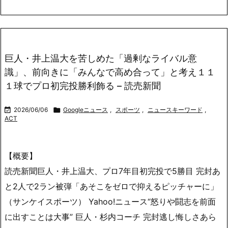
巨人・井上温大を苦しめた「過剰なライバル意
識」、前向きに「みんなで高め合って」と考え１１
１球でプロ初完投勝利飾る – 読売新聞

2026/06/06

Googleニュース
,
スポーツ
,
ニュースキーワード
,
ACT
【概要】
読売新聞巨人・井上温大、プロ7年目初完投で5勝目 完封あ
と2人で2ラン被弾「あそこをゼロで抑えるピッチャーに」
（サンケイスポーツ） Yahoo!ニュース“怒りや闘志を前面
に出すことは大事” 巨人・杉内コーチ 完封逃し悔しさあら