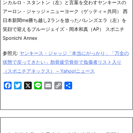
ンカルロ・スタントン（左）と言葉を交わすヤンキースの
アーロン・ジャッジ＝ニューヨーク（ゲッティ＝共同） 西
日本新聞me勝ち越し2ランを放ったバレンズエラ（左）を
笑顔で迎えるブルージェイズ・岡本和真（AP） スポニチ
Sponichi Annex
参照元:
ヤンキース・ジャッジ「本当にがっかり」「万全の
状態で戻ってきたい」肋骨疲労骨折で負傷者リスト入り
（スポニチアネックス） – Yahoo!ニュース
Facebook
Twitter
X
Line
Email
Copy
共
Link
有