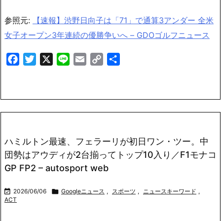
参照元:
【速報】渋野日向子は「71」で通算3アンダー 全米
女子オープン3年連続の優勝争いへ – GDOゴルフニュース
Facebook
Twitter
X
Line
Email
Copy
共
Link
有
ハミルトン最速、フェラーリが初日ワン・ツー。中
団勢はアウディが2台揃ってトップ10入り／F1モナコ
GP FP2 – autosport web

2026/06/06

Googleニュース
,
スポーツ
,
ニュースキーワード
,
ACT