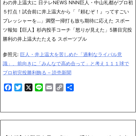
わの井上温大に 日テレNEWS NNN巨人・中山礼都がプロ初
５打点！試合前に井上温大から「『頼むぞ！』ってすごい
プレッシャーを…」満塁一掃打も放ち期待に応えた スポー
ツ報知【巨人】杉内投手コーチ「怒りが見えた」5勝目完投
勝利の井上温大たたえる スポーツブル
参照元:
巨人・井上温大を苦しめた「過剰なライバル意
識」、前向きに「みんなで高め合って」と考え１１１球で
プロ初完投勝利飾る – 読売新聞
Facebook
Twitter
X
Line
Email
Copy
共
Link
有