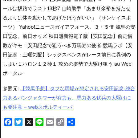
ールは坂路でラスト13秒7 山崎助手「あまり余裕を持たせ
るよりは体を動かしてあげたほうがいい」（サンケイスポ
ーツ） Yahoo!ニュースガイアフォース、３・５倍 競馬の安
田記念、前日オッズ 秋田魁新報電子版【安田記念】前走惜
敗がキモ！安田記念で狙うべき万馬券の使者 競馬ラボ【安
田記念・土曜気配】シックスペンスがレース前日に異例の
しまい１ハロン１２秒１ 攻めの姿勢で大駆け狙う au Web
ポータル
参照元:
【競馬予想】タフな馬場が想定される安田記念 総合
力あるパンジャタワーが有力も、馬力ある伏兵の大駆けに
も要注意 – webスポルティーバ
Facebook
Twitter
X
Line
Email
Copy
共
Link
有