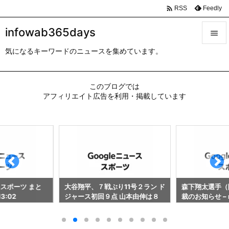

Feedly
RSS
infowab365days

気になるキーワードのニュースを集めています。

メニュ

このブログでは
サイド
アフィリエイト広告を利用・掲載しています

前へ

次へ

検索
-スポーツ まと
大谷翔平、７戦ぶり11号２ラン ド
森下翔太選手（
13:02
ジャース初回９点 山本由伸は８
裁のお知らせ – n
回１失点６勝目権利／速報中 – 日
刊スポーツ