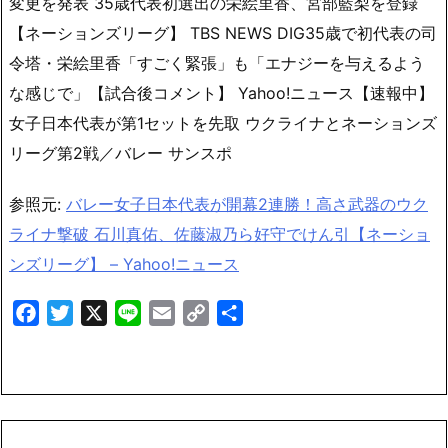
変更を発表 35歳代表初選出の栄絵里香、宮部藍梨を登録
【ネーションズリーグ】 TBS NEWS DIG35歳で初代表の司
令塔・栄絵里香「すごく緊張」も「エナジーを与えるよう
な感じで」【試合後コメント】 Yahoo!ニュース【速報中】
女子日本代表が第1セットを先取 ウクライナとネーションズ
リーグ第2戦／バレー サンスポ
参照元:
バレー女子日本代表が開幕2連勝！高さ武器のウク
ライナ撃破 石川真佑、佐藤淑乃ら好守でけん引【ネーショ
ンズリーグ】 – Yahoo!ニュース
Facebook
Twitter
X
Line
Email
Copy
共
Link
有