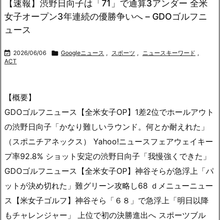
【速報】渋野日向子は「71」で通算3アンダー 全米
女子オープン3年連続の優勝争いへ – GDOゴルフニ
ュース

2026/06/06

Googleニュース
,
スポーツ
,
ニュースキーワード
,
ACT
【概要】
GDOゴルフニュース【全米女子OP】1差2位でホールアウト
の渋野日向子「かなり難しいラウンド。何とか耐えれた」
（スポニチアネックス） Yahoo!ニュースフェアウェイキー
プ率92.8% ショット安定の渋野日向子「我慢強くできた」
GDOゴルフニュース【全米女子OP】神谷そらが急浮上「パ
ットが決め切れた」難グリーン攻略し68 ｄメニューニュー
ス【米女子ゴルフ】神谷そら「６８」で急浮上「明日以降
もチャレンジャー」 上位で初の決勝進出へ スポーツブル