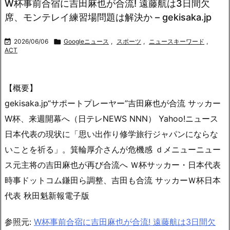
W杯事前合宿に吉田麻也が合流! 遠藤航は3日間欠
席、モンテレイ練習場問題は解決か – gekisaka.jp

2026/06/06

Googleニュース
,
スポーツ
,
ニュースキーワード
,
ACT
【概要】
gekisaka.jp“サポートプレーヤー”吉田麻也が合流 サッカー
W杯、来週開幕へ（日テレNEWS NNN） Yahoo!ニュース
日本代表の現状に「思い出作り修学旅行ジャパンにならな
いことを祈る」。箕輪厚介さんが危機感 ｄメニューニュー
ス元主将の吉田麻也が再び合流へ Ｗ杯サッカー・日本代表
時事ドットコム鎌田ら調整、吉田も合流 サッカーＷ杯日本
代表 秋田魁新報電子版
参照元:
W杯事前合宿に吉田麻也が合流! 遠藤航は3日間欠