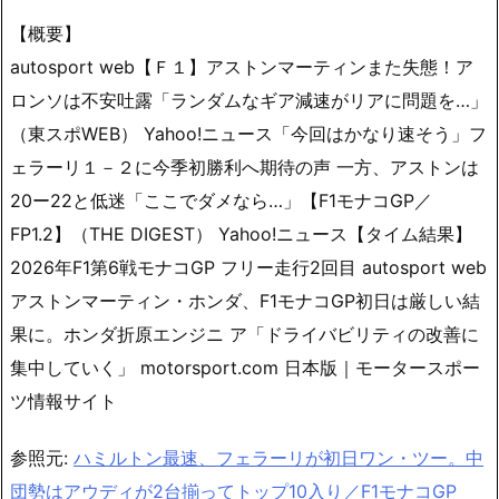
【概要】
autosport web【Ｆ１】アストンマーティンまた失態！ア
ロンソは不安吐露「ランダムなギア減速がリアに問題を…」
（東スポWEB） Yahoo!ニュース「今回はかなり速そう」フ
ェラーリ１－２に今季初勝利へ期待の声 一方、アストンは
20ー22と低迷「ここでダメなら…」【F1モナコGP／
FP1.2】（THE DIGEST） Yahoo!ニュース【タイム結果】
2026年F1第6戦モナコGP フリー走行2回目 autosport web
アストンマーティン・ホンダ、F1モナコGP初日は厳しい結
果に。ホンダ折原エンジニ ア「ドライバビリティの改善に
集中していく」 motorsport.com 日本版｜モータースポー
ツ情報サイト
参照元:
ハミルトン最速、フェラーリが初日ワン・ツー。中
団勢はアウディが2台揃ってトップ10入り／F1モナコGP