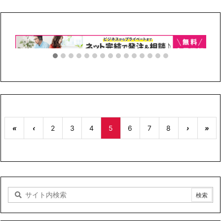
«
‹
2
3
4
5
6
7
8
›
»