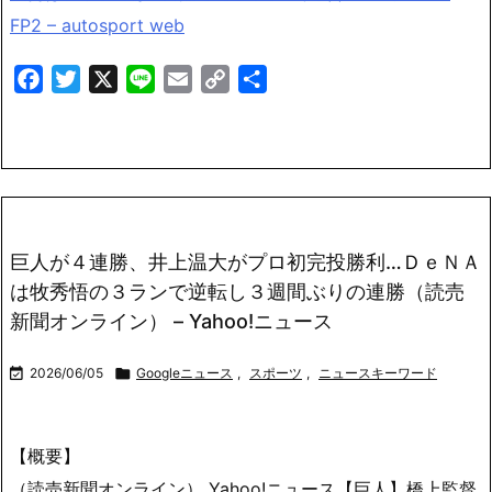
FP2 – autosport web
Facebook
Twitter
X
Line
Email
Copy
共
Link
有
巨人が４連勝、井上温大がプロ初完投勝利…ＤｅＮＡ
は牧秀悟の３ランで逆転し３週間ぶりの連勝（読売
新聞オンライン） – Yahoo!ニュース

2026/06/05

Googleニュース
,
スポーツ
,
ニュースキーワード
【概要】
（読売新聞オンライン） Yahoo!ニュース【巨人】橋上監督