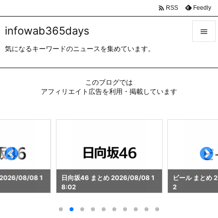

Feedly
RSS
infowab365days

気になるキーワードのニュースを集めています。

メニュ

このブログでは
サイド
アフィリエイト広告を利用・掲載しています

前へ

次へ

検索
026/08/08 1
日向坂46 まとめ 2026/08/08 1
ビール まとめ 202
8:02
2