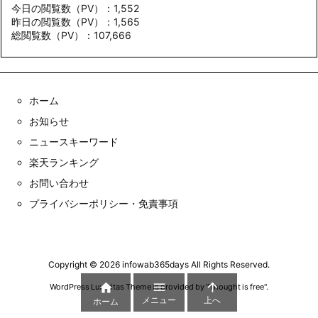
今日の閲覧数（PV）：1,552
昨日の閲覧数（PV）：1,565
総閲覧数（PV）：107,666
ホーム
お知らせ
ニュースキーワード
楽天ランキング
お問い合わせ
プライバシーポリシー・免責事項
Copyright ©
2026
infowab365days
All Rights Reserved.



WordPress Luxeritas Theme is provided by "
Thought is free
".
メニュー
上へ
ホーム