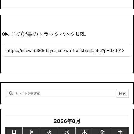

この記事のトラックバックURL
2026年8月
日
月
火
水
木
金
土