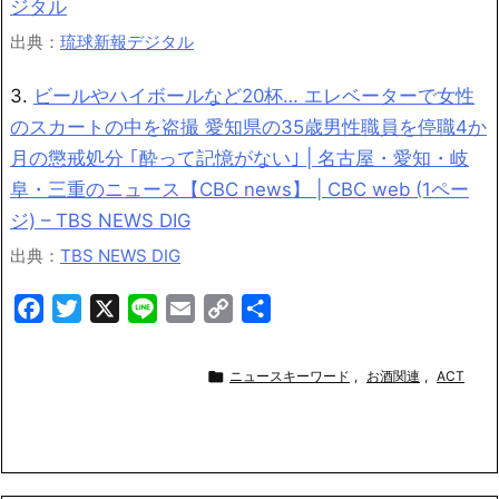
ジタル
出典：
琉球新報デジタル
3.
ビールやハイボールなど20杯… エレベーターで女性
のスカートの中を盗撮 愛知県の35歳男性職員を停職4か
月の懲戒処分 ｢酔って記憶がない｣ | 名古屋・愛知・岐
阜・三重のニュース【CBC news】 | CBC web (1ペー
ジ) – TBS NEWS DIG
出典：
TBS NEWS DIG
F
T
X
L
E
C
共
a
w
i
m
o
有
c
i
n
a
p

ニュースキーワード
,
お酒関連
,
ACT
e
t
e
i
y
b
t
l
L
o
e
i
o
r
n