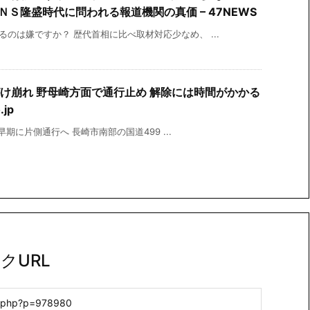
Ｓ隆盛時代に問われる報道機関の真価 – 47NEWS
るのは嫌ですか？ 歴代首相に比べ取材対応少なめ、 ...
け崩れ 野母崎方面で通行止め 解除には時間がかかる
jp
で早期に片側通行へ 長崎市南部の国道499 ...
クURL