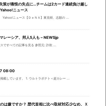
ロ初失策が痛恨の失点に…チームは2カード連続負け越し
Yahoo!ニュース
Yahoo!ニュース【ＤｅＮＡ】東克樹、志願の ...
レーシア、邦人5人も – NEWSjp
ュースですべての記事を見る 参照元: 詐欺 ...
 08:00
載しています。 1. ウルトラポテト＜超カレー ...
のは嫌ですか？ 歴代首相に比べ取材対応少なめ、Ｘ