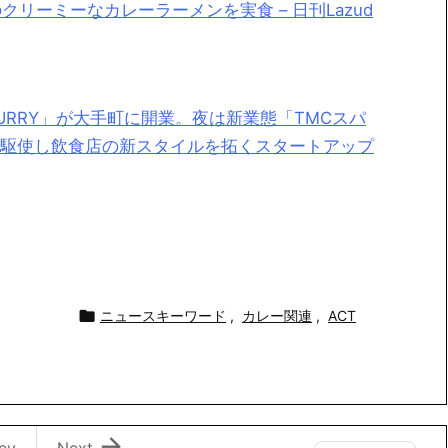
のクリーミーなカレーラーメンを実食 – 日刊Lazud
 CURRY」が大手町に開業。夜は新業態「TMCスパ
ルを駆使し飲食店の新スタイルを拓くスタートアップ

ニュースキーワード
,
カレー関連
,
ACT

ev
Next