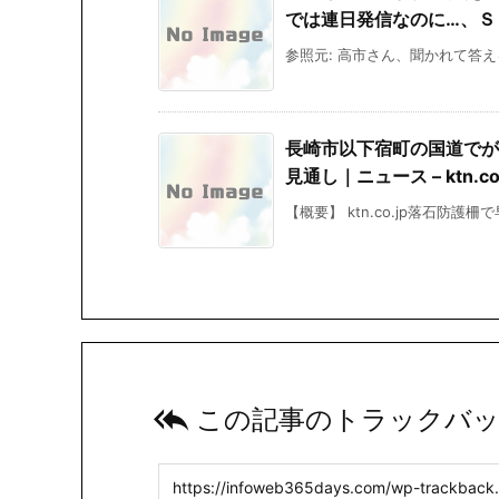
では連日発信なのに…、ＳＮ
参照元: 高市さん、聞かれて答え
長崎市以下宿町の国道でが
見通し｜ニュース – ktn.co.
【概要】 ktn.co.jp落石防護柵

この記事のトラックバッ