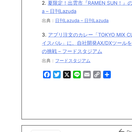
2.
夏限定！出雲市『RAMEN SUN！』
a – 日刊Lazuda
出典：
日刊Lazuda – 日刊Lazuda
3.
アプリ注文のカレー「TOKYO MIX
イスバル」に。自社開発AX/DXツー
の挑戦 – フードスタジアム
出典：
フードスタジアム
F
T
X
L
E
C
共
a
w
i
m
o
有
c
i
n
a
p
e
t
e
i
y
b
t
l
L
o
e
i
o
r
n
k
k

Pr