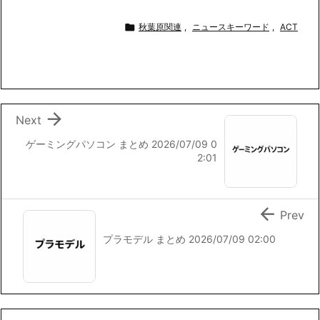
a
w
i
m
o
有
c
i
n
a
p

秋葉原関連
,
ニュースキーワード
,
ACT
e
t
e
i
y
b
t
l
L
o
e
i
o
r
n
k
k

Next
ゲーミングパソコン まとめ 2026/07/09 0
2:01

Prev
プラモデル まとめ 2026/07/09 02:00