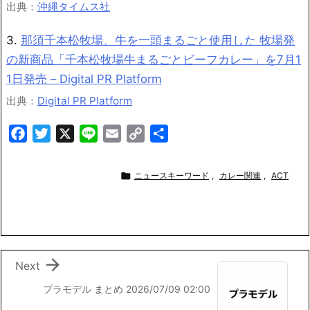
出典：
沖縄タイムス社
3.
那須千本松牧場、牛を一頭まるごと使用した 牧場発
の新商品「千本松牧場牛まるごとビーフカレー」を7月1
1日発売 – Digital PR Platform
出典：
Digital PR Platform
F
T
X
L
E
C
共
a
w
i
m
o
有
c
i
n
a
p

ニュースキーワード
,
カレー関連
,
ACT
e
t
e
i
y
b
t
l
L
o
e
i
o
r
n
k
k

Next
プラモデル まとめ 2026/07/09 02:00