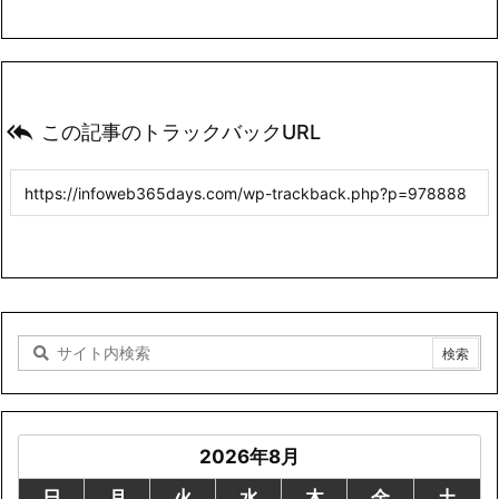

この記事のトラックバックURL
2026年8月
日
月
火
水
木
金
土