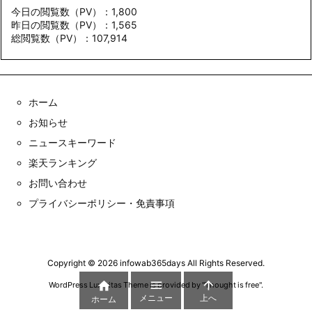
今日の閲覧数（PV）：1,800
昨日の閲覧数（PV）：1,565
総閲覧数（PV）：107,914
ホーム
お知らせ
ニュースキーワード
楽天ランキング
お問い合わせ
プライバシーポリシー・免責事項
Copyright ©
2026
infowab365days
All Rights Reserved.



WordPress Luxeritas Theme is provided by "
Thought is free
".
メニュー
上へ
ホーム