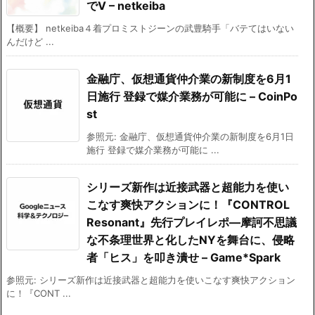
でV – netkeiba
【概要】 netkeiba４着プロミストジーンの武豊騎手「バテてはいない
んだけど ...
金融庁、仮想通貨仲介業の新制度を6月1
日施行 登録で媒介業務が可能に – CoinPo
st
参照元: 金融庁、仮想通貨仲介業の新制度を6月1日
施行 登録で媒介業務が可能に ...
シリーズ新作は近接武器と超能力を使い
こなす爽快アクションに！『CONTROL
Resonant』先行プレイレポ―摩訶不思議
な不条理世界と化したNYを舞台に、侵略
者「ヒス」を叩き潰せ – Game*Spark
参照元: シリーズ新作は近接武器と超能力を使いこなす爽快アクション
に！『CONT ...