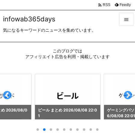

Feedly
RSS
infowab365days

気になるキーワードのニュースを集めています。

メニュ

このブログでは
サイド
アフィリエイト広告を利用・掲載しています

前へ

次へ

検索
 2026/08/0
ビール まとめ 2026/08/08 22:0
ゲーミングパソコ
1
6/08/08 22:01