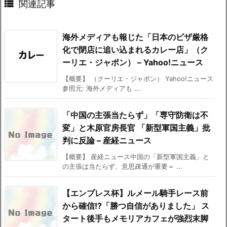

関連記事
海外メディアも報じた「日本のビザ厳格
化で閉店に追い込まれるカレー店」（ク
ーリエ・ジャポン） – Yahoo!ニュース
【概要】 （クーリエ・ジャポン） Yahoo!ニュース
参照元: 海外メディアも ...
「中国の主張当たらず」「専守防衛は不
変」と木原官房長官 「新型軍国主義」批
判に反論 – 産経ニュース
【概要】 産経ニュース中国の「新型軍国主義」と
の主張は当たらず、意思疎通が重要＝ ...
【エンプレス杯】ルメール騎手レース前
から確信!?「勝つ自信がありました」 ス
タート後手もメモリアカフェが強烈末脚