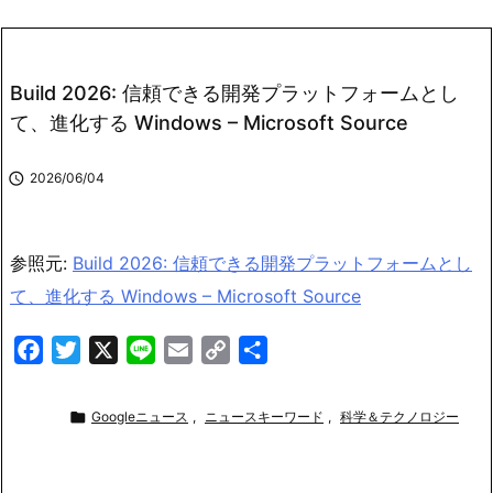
Build 2026: 信頼できる開発プラットフォームとし
て、進化する Windows – Microsoft Source

2026/06/04
参照元:
Build 2026: 信頼できる開発プラットフォームとし
て、進化する Windows – Microsoft Source
F
T
X
L
E
C
共
a
w
i
m
o
有
c
i
n
a
p

Googleニュース
,
ニュースキーワード
,
科学＆テクノロジー
e
t
e
i
y
b
t
l
L
o
e
i