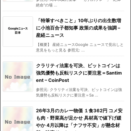
絶命"の場 ...
「特筆すべきこと」10年ぶりの出生数増
に小池百合子都知事 政策の成果を強調 –
産経ニュース
【概要】 産経ニュースGoogle ニュースで見出しと
意見をもっと見る 参照元: ...
クラリティ法案を可決、ビットコインは
強気優勢も反転リスクに要注意＝Santim
ent – CoinPost
参照元: クラリティ法案を可決、ビットコインは強
気優勢も反転リスクに要注意＝Sa ...
26年3月のカレー物価 １食362円 コメ安
も肉・野菜高が足かせ 具材高で値下げ緩
やか 4月以降は「ナフサ不安」が懸念材