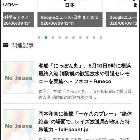
ース-科学＆テクノ
Googleニュース-日本 まとめ 2
Googleニュース
26/06/09 13:
026/06/09 13:11
026/06/09 13:

関連記事
客船「にっぽん丸」、5月10日9時に横浜
最終入港 消防艇の歓迎放水や引退セレモ
ニーを実施へ – フネコ – Funeco
参照元: 客船「にっぽん丸」、5月10日9時に横浜最
終入港 消防艇の歓迎放水や引 ...
岡本和真に衝撃「一か八のプレー」 “絶体
絶命”の場面で…レイズ放送局が称えた特
殊能力 – full-count.jp
参照元: 岡本和真に衝撃「一か八のプレー」 "絶体