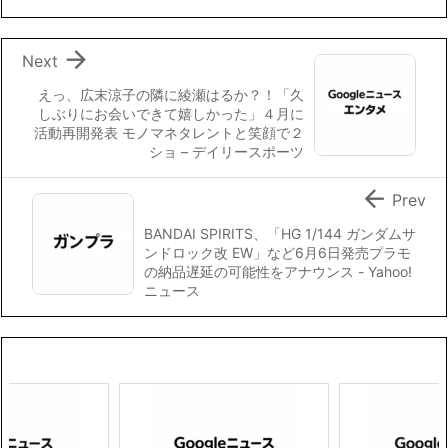
o
r
n
k
k

Next
えっ、広末涼子の隣に綾瀬はるか？！「久
しぶりにお会いできて嬉しかった」４月に
活動再開発表 モノマネタレントと笑顔で２
ショ – デイリースポーツ

Prev
BANDAI SPIRITS、「HG 1/144 ガンダムサ
ンドロック改 EW」など6月6日発売プラモ
の納品遅延の可能性をアナウンス - Yahoo!
ニュース