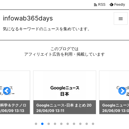

Feedly
RSS
infowab365days

気になるキーワードのニュースを集めています。

メニュ

このブログでは
サイド
アフィリエイト広告を利用・掲載しています

前へ

次へ

検索
ス-科学＆テクノロ
Googleニュース-日本 まとめ 20
Googleニュー
06/09 13:13
26/06/09 13:11
26/06/09 13: