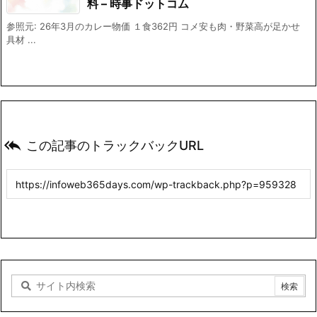
料 – 時事ドットコム
参照元: 26年3月のカレー物価 １食362円 コメ安も肉・野菜高が足かせ
具材 ...

この記事のトラックバックURL