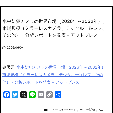
水中防犯カメラの世界市場（2026年～2032年）、
市場規模（ミラーレスカメラ、デジタル一眼レフ、
その他）・分析レポートを発表 – アットプレス

2026/06/04
参照元:
水中防犯カメラの世界市場（2026年～2032年）、
市場規模（ミラーレスカメラ、デジタル一眼レフ、その
他）・分析レポートを発表 – アットプレス
F
T
X
L
E
C
共
a
w
i
m
o
有
c
i
n
a
p

ニュースキーワード
,
カメラ関連
,
ACT