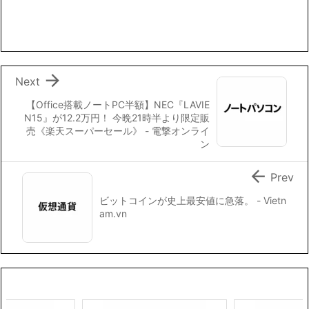
e
t
e
i
y
b
t
l
L
o
e
i
o
r
n
k
k

Next
【Office搭載ノートPC半額】NEC『LAVIE
N15』が12.2万円！ 今晩21時半より限定販
売《楽天スーパーセール》 - 電撃オンライ
ン

Prev
ビットコインが史上最安値に急落。 - Vietn
am.vn