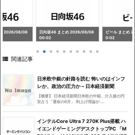
 2026/08/08
日向坂46 まとめ 2026/08/08
ビール まとめ 202
00:02
0:02

関連記事
日米欧中銀の針路を読む 怖いのはインフ
レか、政治の圧力か – 日本経済新聞
【概要】 日本経済新聞日米欧の中銀、介入後の円
安占う「運命の6月」 利上げ理論が ...
インテルCore Ultra 7 270K Plus搭載 ハ
イエンドゲーミングデスクトップPC 「M