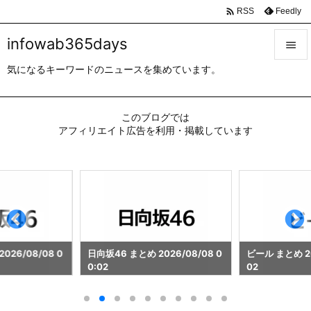

Feedly
RSS
infowab365days

気になるキーワードのニュースを集めています。

メニュ

このブログでは
サイド
アフィリエイト広告を利用・掲載しています

前へ

次へ

検索
026/08/08 0
日向坂46 まとめ 2026/08/08 0
ビール まとめ 20
0:02
02