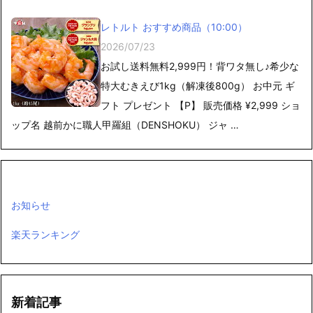
レトルト おすすめ商品（10:00）
2026/07/23
お試し送料無料2,999円！背ワタ無し♪希少な
特大むきえび1kg（解凍後800g） お中元 ギ
フト プレゼント 【P】 販売価格 ¥2,999 ショ
ップ名 越前かに職人甲羅組（DENSHOKU） ジャ …
お知らせ
楽天ランキング
新着記事