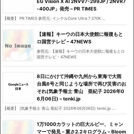
EG Vision X AI 2NVV7-299JP / 2NVR7
-400JP」発売 – PR TIMES
【概要】 PR TIMES 参照元: インテルCore Ultra 7 270K ...
【速報】キーウの日本大使館に報復もと
ロ国営テレビ – 47NEWS
参照元: 【速報】キーウの日本大使館に報復もとロ
国営テレビ - 47NEWS
8日にかけて沖縄や九州から東海で大雨
台風6号と同じような場所で再び災害のお
それ(気象予報士 青山 亜紀子 2026年0
6月06日) – tenki.jp
【概要】 (気象予報士 青山 亜紀子 2026年06月06日) tenki.jp ...
1万1000カラットの巨大ルビー、ミャン
マーで発見－重さ2.2キログラム – Bloom