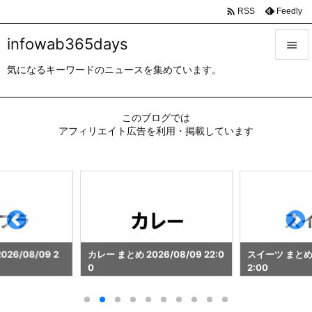

Feedly
RSS
infowab365days

気になるキーワードのニュースを集めています。

メニュ

このブログでは
サイド
アフィリエイト広告を利用・掲載しています

前へ

次へ

検索
26/08/09 2
カレー まとめ 2026/08/09 22:0
スイーツ まとめ 2
0
2:00