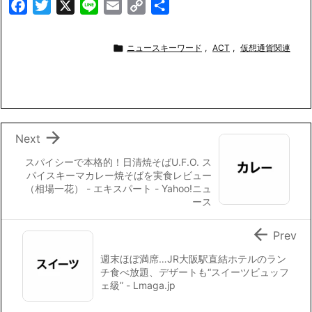
F
T
X
L
E
C
共
a
w
i
m
o
有
c
i
n
a
p

ニュースキーワード
,
ACT
,
仮想通貨関連
e
t
e
i
y
b
t
l
L
o
e
i
o
r
n
k
k

Next
スパイシーで本格的！日清焼そばU.F.O. ス
パイスキーマカレー焼そばを実食レビュー
（相場一花） - エキスパート - Yahoo!ニュ
ース

Prev
週末ほぼ満席…JR大阪駅直結ホテルのラン
チ食べ放題、デザートも“スイーツビュッフ
ェ級” - Lmaga.jp