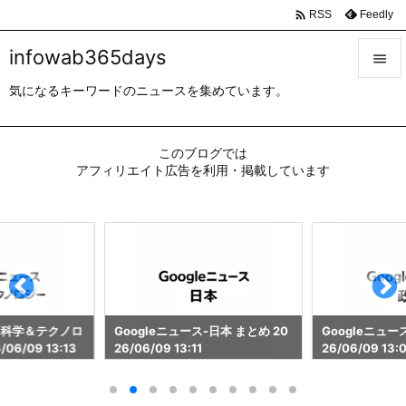

Feedly
RSS
infowab365days

気になるキーワードのニュースを集めています。

メニュ

このブログでは
サイド
アフィリエイト広告を利用・掲載しています

前へ

次へ

検索
ス-科学＆テクノロ
Googleニュース-日本 まとめ 20
Googleニュー
06/09 13:13
26/06/09 13:11
26/06/09 13: