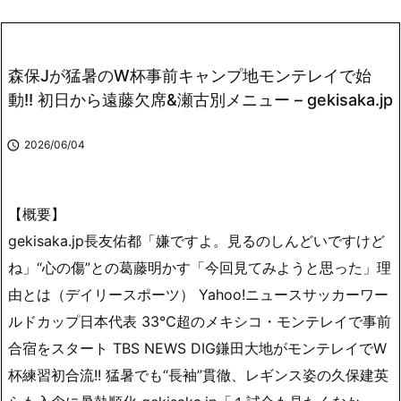
森保Jが猛暑のW杯事前キャンプ地モンテレイで始
動!! 初日から遠藤欠席&瀬古別メニュー – gekisaka.jp

2026/06/04
【概要】
gekisaka.jp長友佑都「嫌ですよ。見るのしんどいですけど
ね」“心の傷”との葛藤明かす「今回見てみようと思った」理
由とは（デイリースポーツ） Yahoo!ニュースサッカーワー
ルドカップ日本代表 33℃超のメキシコ・モンテレイで事前
合宿をスタート TBS NEWS DIG鎌田大地がモンテレイでW
杯練習初合流!! 猛暑でも“長袖”貫徹、レギンス姿の久保建英