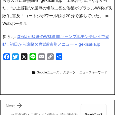
らも入念に暑熱順化 gekisaka.jp「１試合も見たくなかっ
た」“史上最強”が屈辱の惨敗…長友佑都がブラジルW杯の“失
敗”に言及「コートジボワール戦は20分で落ちていた」 au
Webポータル
参照元:
森保Jが猛暑のW杯事前キャンプ地モンテレイで始
動!! 初日から遠藤欠席&瀬古別メニュー – gekisaka.jp
F
T
X
L
E
C
共
a
w
i
m
o
有
c
i
n
a
p

Googleニュース
,
スポーツ
,
ニュースキーワード
e
t
e
i
y
b
t
l
L
o
e
i
o
r
n
k
k

Next
ヤマダHD・エディオン統合へ 持ち株会社