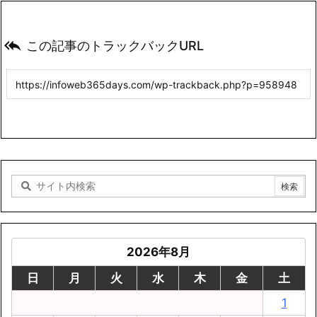

この記事のトラックバックURL
2026年8月
日
月
火
水
木
金
土
1