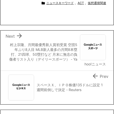
c
i
n
a
p

ニュースキーワード
,
ACT
,
仮想通貨関連
e
t
e
i
y
b
t
l
L
o
e
i
o
r
n
k
k

Next
村上宗隆、月間最優秀新人賞初受賞 空団5
年ぶり8人目 MLB新人最多の月間8本塁
打、21四球、50塁打など 月末に無念の負
傷者リスト入り（デイリースポーツ） - Ya
hoo!ニュース

Prev
スペースＸ、ＩＰＯ株価135ドルに設定 1
週間前倒しで決定 - Reuters