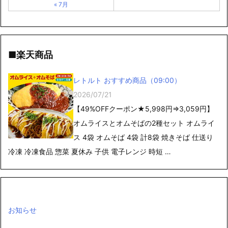
« 7月
■楽天商品
レトルト おすすめ商品（09:00）
2026/07/21
【49%OFFクーポン★5,998円⇒3,059円】
オムライスとオムそばの2種セット オムライ
ス 4袋 オムそば 4袋 計8袋 焼きそば 仕送り
冷凍 冷凍食品 惣菜 夏休み 子供 電子レンジ 時短 …
お知らせ