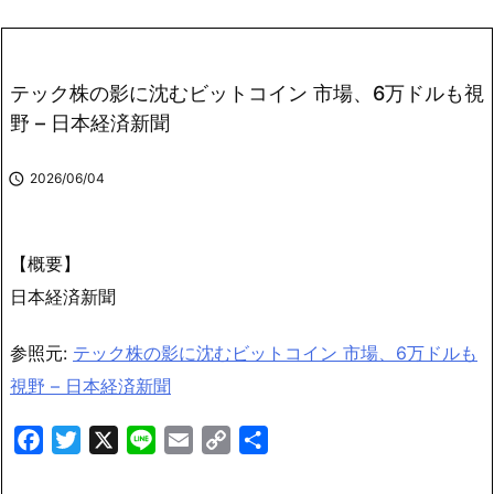
テック株の影に沈むビットコイン 市場、6万ドルも視
野 – 日本経済新聞

2026/06/04
【概要】
日本経済新聞
参照元:
テック株の影に沈むビットコイン 市場、6万ドルも
視野 – 日本経済新聞
F
T
X
L
E
C
共
a
w
i
m
o
有