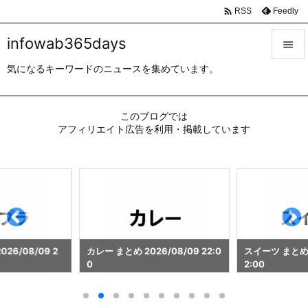

Feedly
RSS
infowab365days

気になるキーワードのニュースを集めています。

メニュ

このブログでは
サイド
アフィリエイト広告を利用・掲載しています

前へ

次へ

検索
26/08/09 2
カレー まとめ 2026/08/09 22:0
スイーツ まとめ 2
0
2:00