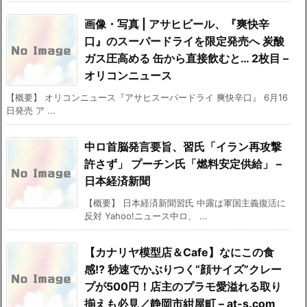
画像・写真 | アサヒビール、『爽快辛
口』のスーパードライを限定発売へ 炭酸
ガス圧高める 缶から直接飲むと… 2枚目 –
オリコンニュース
【概要】 オリコンニュース『アサヒスーパードライ 爽快辛口』 6月16
日発売 ア ...
中ロ首脳発言要旨、習氏「イラン再攻撃
許さず」 プーチン氏「燃料安定供給」 –
日本経済新聞
【概要】 日本経済新聞習氏 中露は軍国主義復活に
反対 Yahoo!ニュース中ロ、 ...
【カナリヤ模型店＆Cafe】なにこの食
感!? 秒速でかぶりつく“顔サイズ”クレー
プが500円！店主のプラモ愛溢れる取り
揃えも必見／静岡市紺屋町 – at-s.com