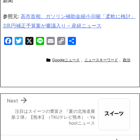
新聞
参照元:
高市首相、ガソリン補助金縮小示唆「柔軟に検討」
3兆円補正予算案が審議入り – 産経ニュース
F
T
X
L
E
C
共
a
w
i
m
o
有
c
i
n
a
p

Googleニュース
,
ニュースキーワード
,
政治
e
t
e
i
y
b
t
l
L
o
e
i
o
r
n
k
k

Next
注目はスイーツの豊富さ 『夏の北海道展
第２弾』【熊本】（TKUテレビ熊本） - Ya
hoo!ニュース