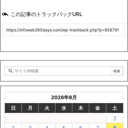

この記事のトラックバックURL
2026年8月
日
月
火
水
木
金
土
1
2
3
4
5
6
7
8