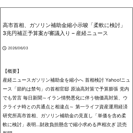
高市首相、ガソリン補助金縮小示唆「柔軟に検討」
3兆円補正予算案が審議入り – 産経ニュース

2026/06/03
【概要】
産経ニュースガソリン補助金を縮小へ 首相検討 Yahoo!ニュ
ース「節約は禁句」の首相官邸 原油高対策で予算膨張 党内
でも苦言 毎日新聞～イラン情勢悪化に伴う物価高対策、ウ
クライナ時との共通点と相違点～ 第一ライフ資産運用経済
研究所高市首相、ガソリン補助金の見直し「単価を含め柔
軟に検討」表明…財政負担懸念で縮小求める声相次ぎ 読売