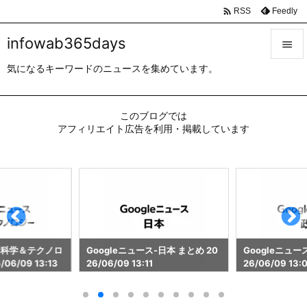

Feedly
RSS
infowab365days

気になるキーワードのニュースを集めています。

メニュ

このブログでは
サイド
アフィリエイト広告を利用・掲載しています

前へ

次へ

検索
ス-科学＆テクノロ
Googleニュース-日本 まとめ 20
Googleニュー
06/09 13:13
26/06/09 13:11
26/06/09 13: