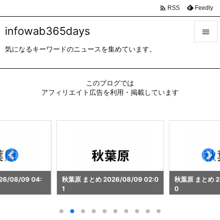

Feedly
RSS
infowab365days

気になるキーワードのニュースを集めています。

メニュ

このブログでは
サイド
アフィリエイト広告を利用・掲載しています

前へ

次へ

検索
/08/09 04:
秋葉原 まとめ 2026/08/09 02:0
秋葉原 まとめ 20
1
0