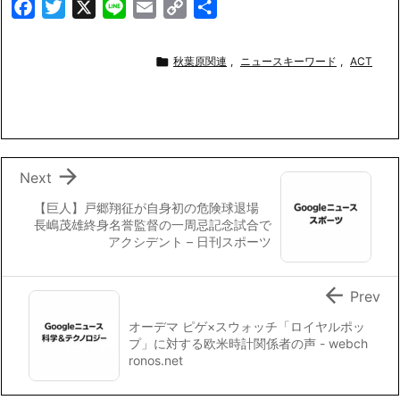
F
T
X
L
E
C
共
a
w
i
m
o
有
c
i
n
a
p

秋葉原関連
,
ニュースキーワード
,
ACT
e
t
e
i
y
b
t
l
L
o
e
i
o
r
n
k
k

Next
【巨人】戸郷翔征が自身初の危険球退場
長嶋茂雄終身名誉監督の一周忌記念試合で
アクシデント – 日刊スポーツ

Prev
オーデマ ピゲ×スウォッチ「ロイヤルポッ
プ」に対する欧米時計関係者の声 - webch
ronos.net