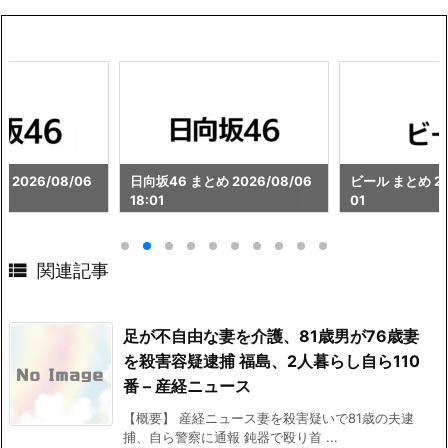
 2026/08/06
日向坂46 まとめ 2026/08/06
ビール まとめ 202
18:01
01

関連記事
足が不自由な妻を介護、81歳男が76歳妻
を殺害容疑逮捕 福島、2人暮らし自ら110
番 – 産経ニュース
【概要】 産経ニュース妻を殺害疑いで81歳の夫逮
捕、自ら警察に通報 鈍器で殴り首 ...