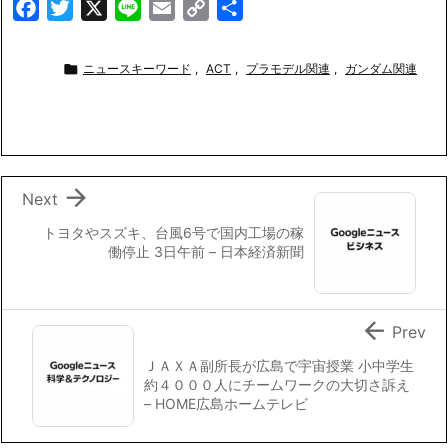
F
T
X
L
E
C
共
a
w
i
m
o
有
c
i
n
a
p

ニュースキーワード
,
ACT
,
プラモデル関連
,
ガンダム関連
e
t
e
i
y
b
t
l
L
o
e
i
o
r
n
k
k

Next
トヨタやスズキ、台風6号で国内工場の稼
働停止 3日午前 – 日本経済新聞

Prev
ＪＡＸＡ副所長が広島で宇宙授業 小中学生
約４０００人にチームワークの大切さ訴え
– HOME広島ホームテレビ