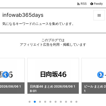

Feedly
RSS
infowab365days

気になるキーワードのニュースを集めています。

メニュ

このブログでは
サイド
アフィリエイト広告を利用・掲載しています

前へ

次へ

検索
026/08/06 1
日向坂46 まとめ 2026/08/06 1
ビール まとめ 202
8:01
1