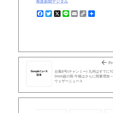
海道新聞デジタル
F
T
X
L
E
C
共
a
w
i
m
o
有
c
i
n
a
p
e
t
e
i
y
b
t
l
L
o
e
i
o
r
n
k
k

Pr
台風6号(チャンミー) 九州はすでに1
0mm超の雨 午後はさらに雨量増加 –
ウェザーニュース