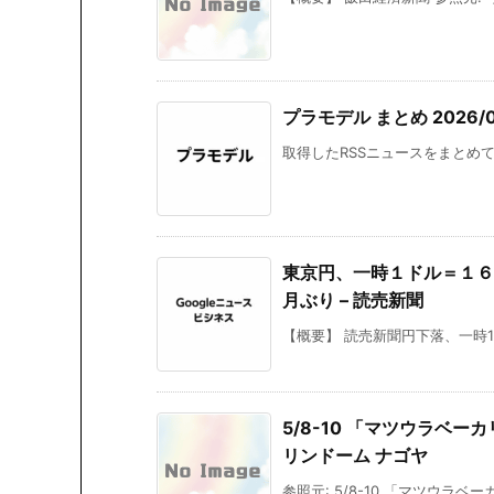
プラモデル まとめ 2026/07
取得したRSSニュースをまとめて掲
東京円、一時１ドル＝１６
月ぶり – 読売新聞
【概要】 読売新聞円下落、一時16
5/8-10 「マツウラベ
リンドーム ナゴヤ
参照元: 5/8-10 「マツウラ