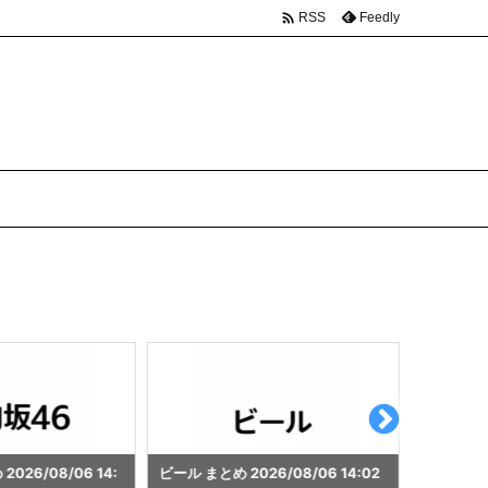

Feedly
RSS
26/08/06 14:02
ゲーミングパソコン まとめ 2026/0
秋葉原 まと