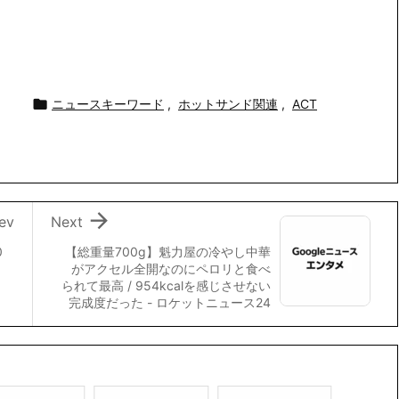

ニュースキーワード
,
ホットサンド関連
,
ACT

ev
Next
0
【総重量700g】魁力屋の冷やし中華
がアクセル全開なのにペロリと食べ
られて最高 / 954kcalを感じさせない
完成度だった - ロケットニュース24