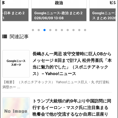
ス-日本 まとめ 2
Googleニュース-政治 まとめ 2
Googleニュー
:11
026/06/09 13:08
ス まとめ 2026/0

関連記事
長嶋さん一周忌 攻守交替時に巨人OBから
メッセージ 8回まで計7人 松井秀喜氏「本
当に魅力的でした」（スポニチアネック
ス） – Yahoo!ニュース
【概要】 （スポニチアネックス） Yahoo!ニュース巨人・丸 代打逆転
満塁ホー ...
トランプ大統領の約9年ぶり中国訪問に同
行するイーロン・マスク氏に注目集まる
晩餐会で他が交流するなか自席に居座り