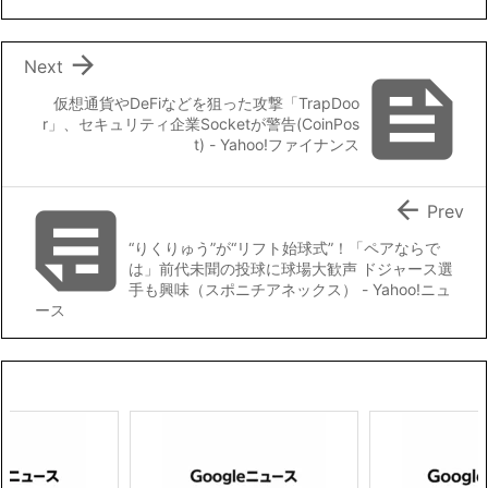
o
r
n
k
k

Next

仮想通貨やDeFiなどを狙った攻撃「TrapDoo
r」、セキュリティ企業Socketが警告(CoinPos
t) - Yahoo!ファイナンス


Prev
“りくりゅう”が“リフト始球式”！「ペアならで
は」前代未聞の投球に球場大歓声 ドジャース選
手も興味（スポニチアネックス） - Yahoo!ニュ
ース