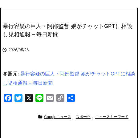
暴行容疑の巨人・阿部監督 娘がチャットGPTに相談
し児相通報 – 毎日新聞

2026/05/26
参照元:
暴行容疑の巨人・阿部監督 娘がチャットGPTに相談
し児相通報 – 毎日新聞
F
T
X
L
E
C
共
a
w
i
m
o
有
c
i
n
a
p

Googleニュース
,
スポーツ
,
ニュースキーワード
e
t
e
i
y
b
t
l
L
o
e
i