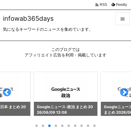

Feedly
RSS
infowab365days

気になるキーワードのニュースを集めています。

メニュ

このブログでは
サイド
アフィリエイト広告を利用・掲載しています

前へ

次へ

検索
-日本 まとめ 20
Googleニュース-政治 まとめ 20
Googleニュ
26/06/09 13:08
まとめ 2026/06