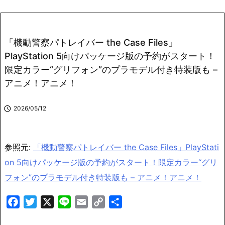
「機動警察パトレイバー the Case Files」
PlayStation 5向けパッケージ版の予約がスタート！
限定カラー“グリフォン”のプラモデル付き特装版も –
アニメ！アニメ！

2026/05/12
参照元:
「機動警察パトレイバー the Case Files」PlayStati
on 5向けパッケージ版の予約がスタート！限定カラー“グリ
フォン”のプラモデル付き特装版も – アニメ！アニメ！
F
T
X
L
E
C
共
a
w
i
m
o
有