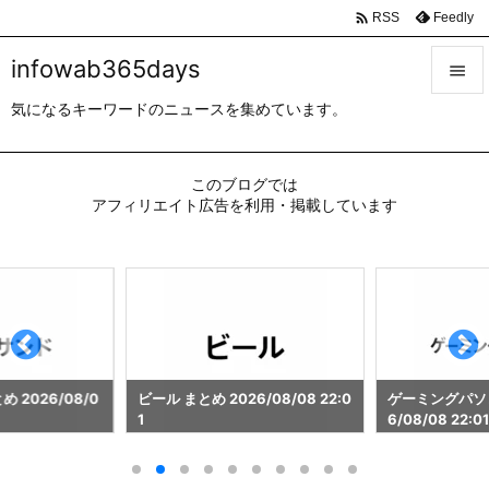

Feedly
RSS
infowab365days

気になるキーワードのニュースを集めています。

メニュ

このブログでは
サイド
アフィリエイト広告を利用・掲載しています

前へ

次へ

検索
 2026/08/0
ビール まとめ 2026/08/08 22:0
ゲーミングパソコ
1
6/08/08 22:01