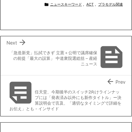
c
i
n
a
p

ニュースキーワード
,
ACT
,
プラモデル関連
e
t
e
i
y
b
t
l
L
o
e
i
o
r
n
k
k

Next

「急造新党」払拭できず 立憲＋公明で議席確保
の前提「最大の誤算」 中道衆院選総括 – 産経
ニュース


Prev
任天堂、今期後半のスイッチ2向けラインナッ
プには「発表済み以外にも新作タイトル」ー決
算説明会で言及、「適切なタイミングで詳細を
お伝え」とも - インサイド