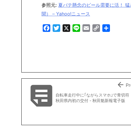
参照元:
夏バテ懸念のビール需要に活！ 猛
聞） – Yahoo!ニュース
F
T
X
L
E
C
共
a
w
i
m
o
有
c
i
n
a
p
e
t
e
i
y
b
t
l
L
o
e
i
o
r
n
k
k


Pr
自転車走行中に｢ながらスマホ｣で青切符
秋田県内初の交付 - 秋田魁新報電子版