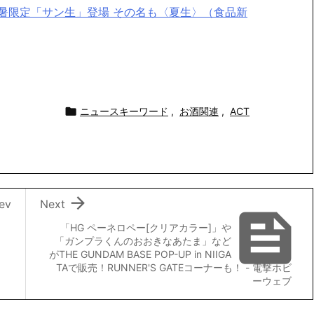
暑限定「サン生」登場 その名も〈夏生〉（食品新

ニュースキーワード
,
お酒関連
,
ACT

ev
Next

「HG ペーネロペー[クリアカラー]」や
「ガンプラくんのおおきなあたま」など
がTHE GUNDAM BASE POP-UP in NIIGA
TAで販売！RUNNER'S GATEコーナーも！ - 電撃ホビ
ーウェブ