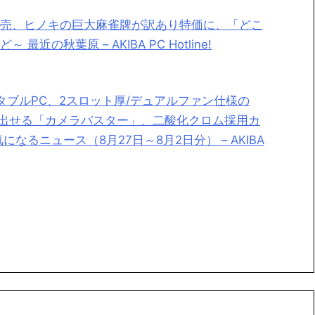
売、ヒノキの巨大麻雀牌が訳あり特価に、「どこ
の秋葉原 – AKIBA PC Hotline!
のMSIポータブルPC、2スロット厚/デュアルファン仕様の
ラを探し出せる「カメラバスター」、二酸化クロム採用カ
るニュース（8月27日～8月2日分） – AKIBA