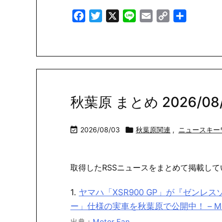
Facebook
Twitter
X
Line
Email
Copy
共
Link
有
秋葉原 まとめ 2026/08/0

2026/08/03

秋葉原関連
,
ニュースキー
取得したRSSニュースをまとめて掲載して
1.
ヤマハ「XSR900 GP」が『ゼン
ー」仕様の実車を秋葉原で公開中！ – Moto
出典：
Motor Fan