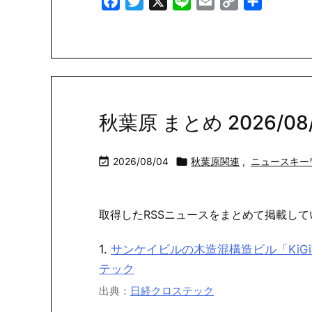
Facebook
Twitter
X
Line
Email
Copy
共
Link
有
秋葉原 まとめ 2026/08/

2026/08/04

秋葉原関連
,
ニュースキー
取得したRSSニュースをまとめて掲載して
1.
サンケイビルの木造混構造ビル「KiG
テック
出典：
日経クロステック