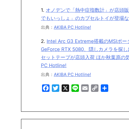
1.
オノデンで「熱中症指数計」が店頭販
でもいっしょ」のカプセルトイが登場など～ 最近
出典：
AKIBA PC Hotline!
2.
Intel Arc G3 Extreme搭載
GeForce RTX 5080、隠しカメ
セットテープが店頭入荷 ほか秋葉原の気にな
PC Hotline!
出典：
AKIBA PC Hotline!
Facebook
Twitter
X
Line
Email
Copy
共
Link
有