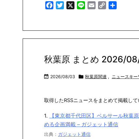
Facebook
Twitter
X
Line
Email
Copy
共
Link
有
秋葉原 まとめ 2026/08/0

2026/08/03

秋葉原関連
,
ニュースキー
取得したRSSニュースをまとめて掲載して
1.
【東京都千代田区】ベルサール秋葉原
める企画満載 – ガジェット通信
出典：
ガジェット通信