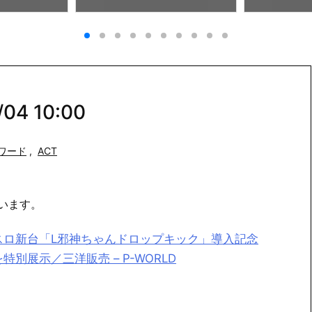
4 10:00
ワード
,
ACT
います。
スロ新台「L邪神ちゃんドロップキック」導入記念
別展示／三洋販売 – P-WORLD