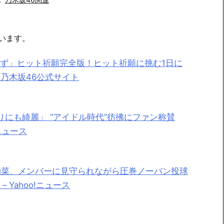
います。
ず」ヒット祈願完全版！ヒット祈願に挑む1日に
 乃木坂46公式サイト
りにも綺麗」 “アイドル時代”彷彿にファン称賛
!ニュース
田柚菜、メンバーに見守られながら圧巻ノーバン投球
Yahoo!ニュース