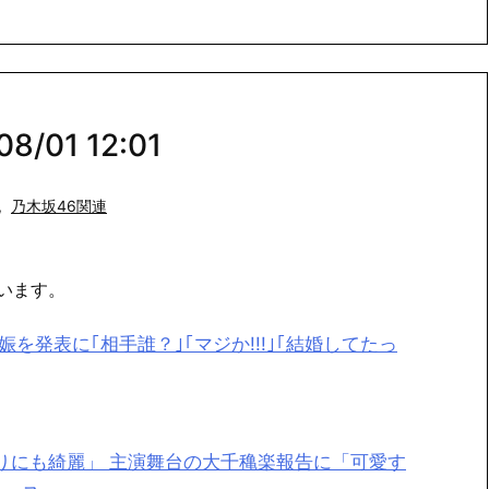
/01 12:01
,
乃木坂46関連
います。
妊娠を発表に｢相手誰？｣｢マジか!!!｣｢結婚してたっ
まりにも綺麗」 主演舞台の大千穐楽報告に「可愛す