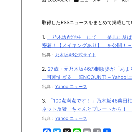


取得したRSSニュースをまとめて掲載して
1.
「乃木坂配信中」にて「「是非に及ば
密着！【メイキングあり】」を公開！ –
出典：
乃木坂46公式サイト
2.
27歳・元乃木坂46の制服姿が「あま
「可愛すぎる」 (ENCOUNT) – Yahoo
出典：
Yahoo!ニュース
3.
「100点満点です！」乃木坂46柴
ネット反響「ちゃんとプレートから！」 – 
出典：
Yahoo!ニュース