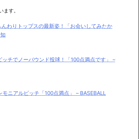
います。
ふんわりトップスの最新姿！「お会いしてみたか
報知
ッチでノーバウンド投球！「100点満点です」 –
アルピッチ「100点満点」 – BASEBALL