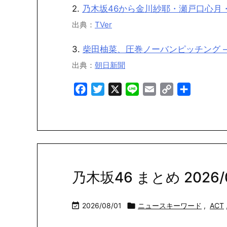
2.
乃木坂46から金川紗耶・瀬戸口心月・長
出典：
TVer
3.
柴田柚菜、圧巻ノーバンピッチング –
出典：
朝日新聞
Facebook
Twitter
X
Line
Email
Copy
共
Link
有
乃木坂46 まとめ 2026/08

2026/08/01

ニュースキーワード
,
ACT