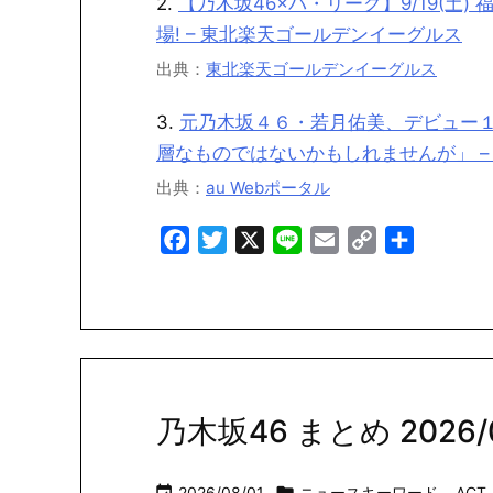
2.
【乃木坂46×パ・リーグ】9/19(土
場! – 東北楽天ゴールデンイーグルス
出典：
東北楽天ゴールデンイーグルス
3.
元乃木坂４６・若月佑美、デビュー１
層なものではないかもしれませんが」 – a
出典：
au Webポータル
Facebook
Twitter
X
Line
Email
Copy
共
Link
有
乃木坂46 まとめ 2026/08
2026/08/01
ニュースキーワード
,
ACT