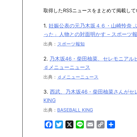
取得したRSSニュースをまとめて掲載して
1.
妊娠公表の元乃木坂４６・山崎怜奈 
った」人物との対面明かす – スポーツ
出典：
スポーツ報知
2.
乃木坂46・柴田柚菜、セレモニアルピ
ｄメニューニュース
出典：
ｄメニューニュース
3.
西武、乃木坂46・柴田柚菜さんがセレモニ
KING
出典：
BASEBALL KING
Facebook
Twitter
X
Line
Email
Copy
共
Link
有