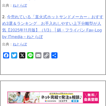
出典：
ねとらぼ
2.
今売れている「直火式ホットサンドメーカー」おすす
め3選＆ランキング お手入れしやすい上下分離型が人
気【2025年11月版】（1/3） | 鍋・フライパン Fav-Log
by ITmedia – ねとらぼ
出典：
ねとらぼ
Facebook
Twitter
X
Line
Email
Copy
共
Link
有