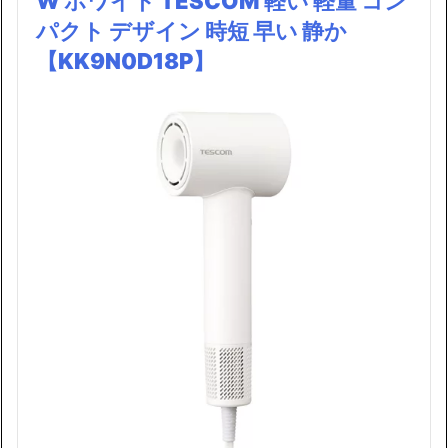
W ホワイト TESCOM 軽い 軽量 コン
パクト デザイン 時短 早い 静か
【KK9N0D18P】