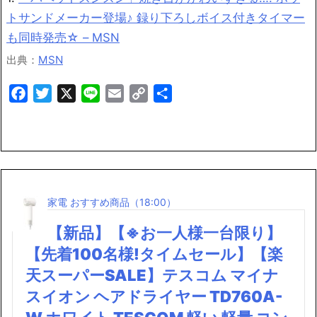
トサンドメーカー登場♪ 録り下ろしボイス付きタイマー
も同時発売☆ – MSN
出典：
MSN
Facebook
Twitter
X
Line
Email
Copy
共
Link
有
家電 おすすめ商品（18:00）
【新品】【※お一人様一台限り】
【先着100名様!タイムセール】【楽
天スーパーSALE】テスコム マイナ
スイオン ヘアドライヤー TD760A-