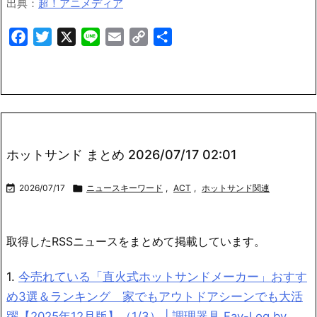
出典：
超！アニメディア
Facebook
Twitter
X
Line
Email
Copy
共
Link
有
ホットサンド まとめ 2026/07/17 02:01

2026/07/17

ニュースキーワード
,
ACT
,
ホットサンド関連
取得したRSSニュースをまとめて掲載しています。
1.
今売れている「直火式ホットサンドメーカー」おすす
め3選＆ランキング 家でもアウトドアシーンでも大活
躍【2025年12月版】（1/3） | 調理器具 Fav-Log by