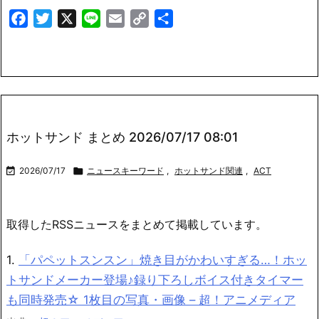
Facebook
Twitter
X
Line
Email
Copy
共
Link
有
ホットサンド まとめ 2026/07/17 08:01

2026/07/17

ニュースキーワード
,
ホットサンド関連
,
ACT
取得したRSSニュースをまとめて掲載しています。
1.
「パペットスンスン」焼き目がかわいすぎる…！ホッ
トサンドメーカー登場♪録り下ろしボイス付きタイマー
も同時発売☆ 1枚目の写真・画像 – 超！アニメディア