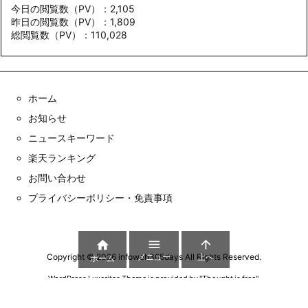
今日の閲覧数（PV）：2,105
昨日の閲覧数（PV）：1,809
総閲覧数（PV）：110,028
ホーム
お知らせ
ニュースキーワード
楽天ランキング
お問い合わせ
プライバシーポリシー・免責事項



メニュー
上へ
Copyright ©
2026
infowab365days
All Rights Reserved.
ホーム
WordPress Luxeritas Theme is provided by "
Thought is free
".