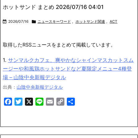
ホットサンド まとめ 2026/07/16 04:01

2026/07/16

ニュースキーワード
,
ホットサンド関連
,
ACT
取得したRSSニュースをまとめて掲載しています。
1.
サンマルクカフェ、爽やかなシャインマスカットスム
ージーや和風鶏ホットサンドなど夏限定メニュー4種登
場 – 山陰中央新報デジタル
出典：
山陰中央新報デジタル
Facebook
Twitter
X
Line
Email
Copy
共
Link
有