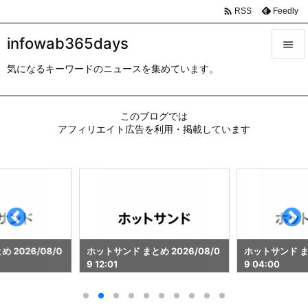

Feedly
RSS
infowab365days

気になるキーワードのニュースを集めています。

メニュ

このブログでは
サイド
アフィリエイト広告を利用・掲載しています

前へ

次へ

検索
 2026/08/0
ホットサンド まとめ 2026/08/0
ホットサンド まと
9 12:01
9 04:00