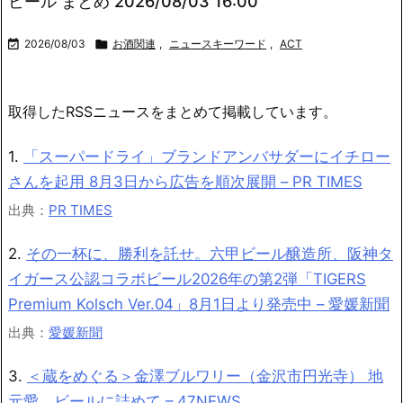
ビール まとめ 2026/08/03 16:00

2026/08/03

お酒関連
,
ニュースキーワード
,
ACT
取得したRSSニュースをまとめて掲載しています。
1.
「スーパードライ」ブランドアンバサダーにイチロー
さんを起用 8月3日から広告を順次展開 – PR TIMES
出典：
PR TIMES
2.
その一杯に、勝利を託せ。六甲ビール醸造所、阪神タ
イガース公認コラボビール2026年の第2弾「TIGERS
Premium Kolsch Ver.04」8月1日より発売中 – 愛媛新聞
出典：
愛媛新聞
3.
＜蔵をめぐる＞金澤ブルワリー（金沢市円光寺） 地
元愛、ビールに詰めて – 47NEWS