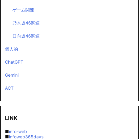
乃木坂46関連
日向坂46関連
個人的
ChatGPT
Gemini
ACT
LINK
■
info-web
■
infoweb365days
■
楽天市場商品情報 infoweb365days
■
【ドル円・為替ニュース】
■
365日メモ