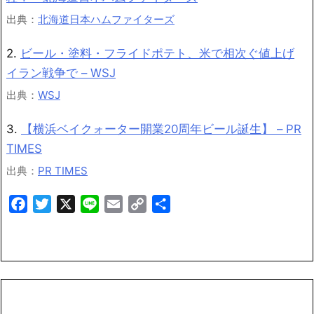
出典：
北海道日本ハムファイターズ
2.
ビール・塗料・フライドポテト、米で相次ぐ値上げ
イラン戦争で – WSJ
出典：
WSJ
3.
【横浜ベイクォーター開業20周年ビール誕生】 – PR
TIMES
出典：
PR TIMES
Facebook
Twitter
X
Line
Email
Copy
共
Link
有