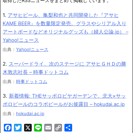
取得したRSSニュースをまとめて掲載しています。
1.
アサヒビール、亀梨和也と共同開発した『アサヒ
KAME BEER』を数量限定発売。グラスやシリアル入り
アートボードなどオリジナルグッズも（婦人公論.jp） –
Yahoo!ニュース
出典：
Yahoo!ニュース
2.
スーパードライ、次のステージに アサヒＧＨＤの勝
木敦志社長 – 時事ドットコム
出典：
時事ドットコム
3.
新着情報: THEサッポロビヤガーデンで、北大×サッ
ポロビールのコラボビールがお披露目 – hokudai.ac.jp
出典：
hokudai.ac.jp
Facebook
Twitter
X
Line
Email
Copy
共