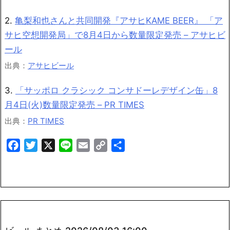
2.
亀梨和也さんと共同開発『アサヒKAME BEER』 「ア
サヒ空想開発局」で8月4日から数量限定発売 – アサヒビ
ール
出典：
アサヒビール
3.
「サッポロ クラシック コンサドーレデザイン缶」8
月4日(火)数量限定発売 – PR TIMES
出典：
PR TIMES
Facebook
Twitter
X
Line
Email
Copy
共
Link
有