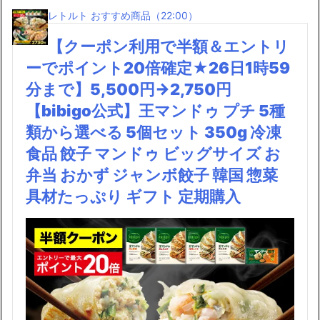
レトルト おすすめ商品（22:00）
【クーポン利用で半額＆エントリ
ーでポイント20倍確定★26日1時59
分まで】5,500円→2,750円
【bibigo公式】王マンドゥ プチ 5種
類から選べる 5個セット 350g 冷凍
食品 餃子 マンドゥ ビッグサイズ お
弁当 おかず ジャンボ餃子 韓国 惣菜
具材たっぷり ギフト 定期購入