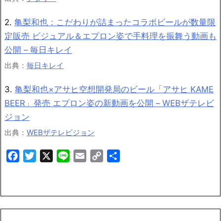
2.
亀梨和也：こだわりが詰まったコラボビールが数量限
定販売 ビジュアル＆エプロン姿で手料理を振舞う動画も
公開 – 毎日キレイ
出典：
毎日キレイ
3.
亀梨和也×アサヒ空想開発局のビール「アサヒ KAME
BEER」発売 エプロン姿の新動画を公開 – WEBザテレビ
ジョン
出典：
WEBザテレビジョン
Facebook
Twitter
X
Line
Email
Copy
共
Link
有