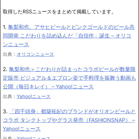
取得したRSSニュースをまとめて掲載しています。
1.
亀梨和也、アサヒビールとピンクゴールドのビール共
同開発 こだわりを詰め込んだ「自信作」誕生 – オリコ
ンニュース
出典：
オリコンニュース
2.
亀梨和也＞こだわりが詰まったコラボビールが数量限
定販売 ビジュアル＆エプロン姿で手料理を振舞う動画も
公開（毎日キレイ） – Yahoo!ニュース
出典：
Yahoo!ニュース
3.
「四千頭身」都築拓紀のブランドがオリオンビールと
コラボ タンクトップやグラス発売（FASHIONSNAP） –
Yahoo!ニュース
出典：
Yahoo!ニュース