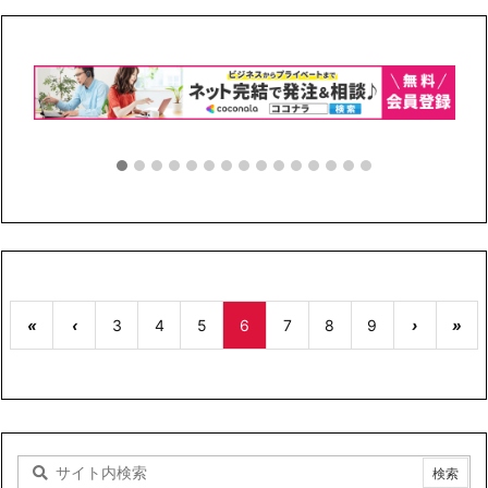
«
‹
3
4
5
6
7
8
9
›
»