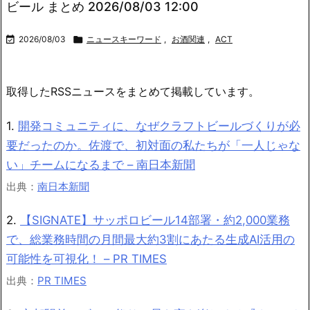
ビール まとめ 2026/08/03 12:00

2026/08/03

ニュースキーワード
,
お酒関連
,
ACT
取得したRSSニュースをまとめて掲載しています。
1.
開発コミュニティに、なぜクラフトビールづくりが必
要だったのか。佐渡で、初対面の私たちが「一人じゃな
い」チームになるまで – 南日本新聞
出典：
南日本新聞
2.
【SIGNATE】サッポロビール14部署・約2,000業務
で、総業務時間の月間最大約3割にあたる生成AI活用の
可能性を可視化！ – PR TIMES
出典：
PR TIMES