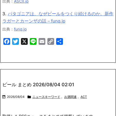
出典：
ASCII.jp
3.
パタゴニアは、なぜビールをつくり続けるのか。新作
ラガーとカーンザの話 – funq.jp
出典：
funq.jp
Facebook
Twitter
X
Line
Email
Copy
共
Link
有
ビール まとめ 2026/08/04 02:01

2026/08/04

ニュースキーワード
,
お酒関連
,
ACT