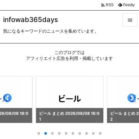

Feedly
RSS
infowab365days

気になるキーワードのニュースを集めています。

メニュ

このブログでは
サイド
アフィリエイト広告を利用・掲載しています

前へ

次へ

検索
/08/08 18:0
ビール まとめ 2026/08/08 16:0
ビール まとめ 202
1
2