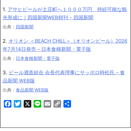
1.
アサヒビールが土庄町へ１０００万円 持続可能な観
光形成に｜四国新聞WEB朝刊 – 四国新聞
出典：
四国新聞
2.
オリオン ＜BEACH CHILL＞（オリオンビール）2026
年7月14日発売 – 日本食糧新聞・電子版
出典：
日本食糧新聞・電子版
3.
ビール酒造組合 会長代表理事にサッポロ時松氏 – 食
品新聞 WEB版
出典：
食品新聞 WEB版
Facebook
Twitter
X
Line
Email
Copy
共
Link
有