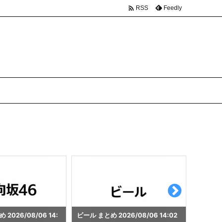

Feedly
RSS
26/08/06 14:02
ゲーミングパソコン まとめ 2026/0
秋葉原 まと