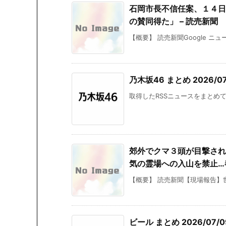
石岡市長不信任案、１４日
の賛同得た」 – 読売新聞
【概要】 読売新聞Google ニュ
乃木坂46 まとめ 2026/07/
取得したRSSニュースをまとめて掲載
郊外でクマ３頭が目撃され
気の霊場への入山を禁止…春
【概要】 読売新聞【現場報告】世
ビール まとめ 2026/07/09