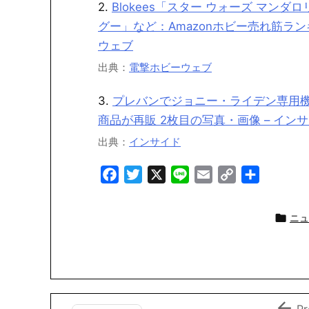
2.
Blokees「スター ウォーズ マンダ
グー」など：Amazonホビー売れ筋ランキ
ウェブ
出典：
電撃ホビーウェブ
3.
プレバンでジョニー・ライデン専用機
商品が再販 2枚目の写真・画像 – イン
出典：
インサイド
F
T
X
L
E
C
共
a
w
i
m
o
有
c
i
n
a
p

ニュ
e
t
e
i
y
b
t
l
L
o
e
i
o
r
n
k
k

Pr