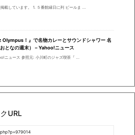
載しています。 1. ５番館縁日に列 ビールま ...
 Olympus！』で名物カレーとサウンドシャワー 名
なの週末） – Yahoo!ニュース
o!ニュース 参照元: 小川町のジャズ喫茶『 ...
クURL