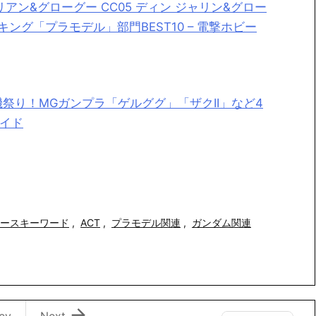
ロリアン&グローグー CC05 ディン ジャリン&グロー
ング「プラモデル」部門BEST10 – 電撃ホビー
祭り！MGガンプラ「ゲルググ」「ザクII」など4
サイド
ースキーワード
,
ACT
,
プラモデル関連
,
ガンダム関連

ev
Next