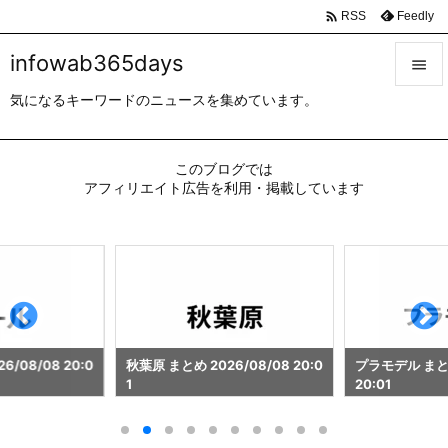

Feedly
RSS
infowab365days

気になるキーワードのニュースを集めています。

メニュ

このブログでは
サイド
アフィリエイト広告を利用・掲載しています

前へ

次へ

検索
/08/08 20:0
秋葉原 まとめ 2026/08/08 20:0
プラモデル まとめ
1
20:01