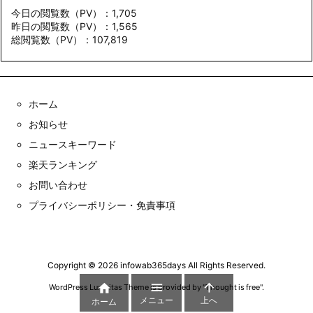
今日の閲覧数（PV）：1,705
昨日の閲覧数（PV）：1,565
総閲覧数（PV）：107,819
ホーム
お知らせ
ニュースキーワード
楽天ランキング
お問い合わせ
プライバシーポリシー・免責事項
Copyright ©
2026
infowab365days
All Rights Reserved.



WordPress Luxeritas Theme is provided by "
Thought is free
".
メニュー
上へ
ホーム