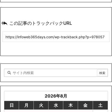

この記事のトラックバックURL
2026年8月
日
月
火
水
木
金
土