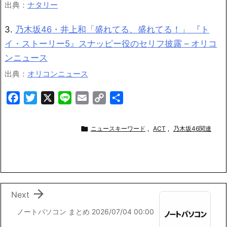
出典：
ナタリー
3.
乃木坂46・井上和「盛れてる、盛れてる！」 『ト
イ・ストーリー5』スナッピー役のセリフ披露 – オリコ
ンニュース
出典：
オリコンニュース
F
T
X
L
E
C
共
a
w
i
m
o
有
c
i
n
a
p

ニュースキーワード
,
ACT
,
乃木坂46関連
e
t
e
i
y
b
t
l
L
o
e
i
o
r
n
k
k

Next
ノートパソコン まとめ 2026/07/04 00:00