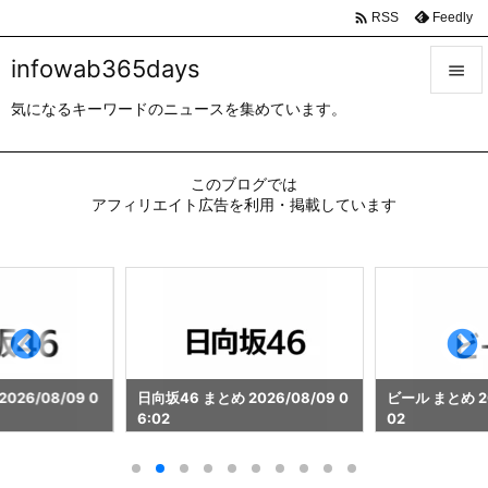

Feedly
RSS
infowab365days

気になるキーワードのニュースを集めています。

メニュ

このブログでは
サイド
アフィリエイト広告を利用・掲載しています

前へ

次へ

検索
026/08/09 0
日向坂46 まとめ 2026/08/09 0
ビール まとめ 20
6:02
02