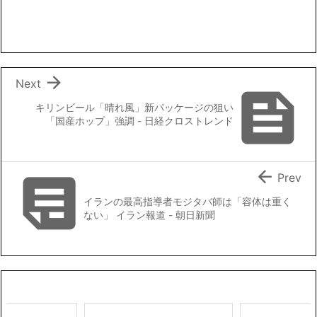
e
t
e
i
y
b
t
l
L
o
e
i
o
r
n
k
k

Next

キリンビール「晴れ風」新パッケージの狙い
「国産ホップ」強調 - 日経クロストレンド


Prev
イランの最高指導者モジタバ師は「容体は重く
ない」 イラン報道 - 朝日新聞