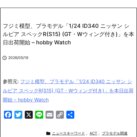
フジミ模型、プラモデル「1/24 ID340 ニッサン シ
ルビア スペックR(S15) (GT・Wウィング付き)」を本
日出荷開始 – hobby Watch

2026/05/19
参照元:
フジミ模型、プラモデル「1/24 ID340 ニッサン シ
ルビア スペックR(S15) (GT・Wウィング付き)」を本日出荷
開始 – hobby Watch
F
T
X
L
E
C
共
a
w
i
m
o
有
c
i
n
a
p

ニュースキーワード
,
ACT
,
プラモデル関連